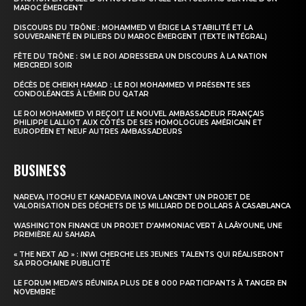
MAROC ÉMERGENT
DISCOURS DU TRÔNE : MOHAMMED VI ÉRIGE LA STABILITÉ ET LA
SOUVERAINETÉ EN PILIERS DU MAROC ÉMERGENT (TEXTE INTÉGRAL)
FÊTE DU TRÔNE : SM LE ROI ADRESSERA UN DISCOURS À LA NATION
MERCREDI SOIR
DÉCÈS DE CHEIKH HAMAD : LE ROI MOHAMMED VI PRÉSENTE SES
CONDOLÉANCES À L’ÉMIR DU QATAR
LE ROI MOHAMMED VI REÇOIT LE NOUVEL AMBASSADEUR FRANÇAIS
PHILIPPE LALLIOT AUX CÔTÉS DE SES HOMOLOGUES AMÉRICAIN ET
EUROPÉEN ET NEUF AUTRES AMBASSADEURS
BUSINESS
NAREVA, ITOCHU ET KANADEVIA INOVA LANCENT UN PROJET DE
VALORISATION DES DÉCHETS DE 1,5 MILLIARD DE DOLLARS À CASABLANCA
WASHINGTON FINANCE UN PROJET D’AMMONIAC VERT À LAÂYOUNE, UNE
PREMIÈRE AU SAHARA
« THE NEXT AD » : INWI CHERCHE LES JEUNES TALENTS QUI RÉALISERONT
SA PROCHAINE PUBLICITÉ
LE FORUM MEDAYS RÉUNIRA PLUS DE 8 000 PARTICIPANTS À TANGER EN
NOVEMBRE