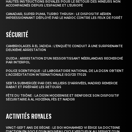
HAUTES INSTRUCTIONS ROYALES POUR LE RETOUR DES MINEURS NON
ACCOMPAGNÉS DEPUIS L’ESPAGNE ET L’EUROPE
CANADAIR, SUPER PUMA, TURBO THRUSH : LE DISPOSITIF AÉRIEN
IMPRESSIONNANT DÉPLOYÉ PAR LE MAROC CONTRE LES FEUX DE FORÊT
SÉCURITÉ
CAMBRIOLAGES À EL JADIDA : L’ENQUÊTE CONDUIT À UNE SURPRENANTE
DEUXIÈME ARRESTATION
OUJDA : ARRESTATION D’UN RESSORTISSANT NÉERLANDAIS RECHERCHÉ
PAR INTERPOL
POLICE SCIENTIFIQUE : LE LABORATOIRE NATIONAL DE LA DGSN OBTIENT
L’ACCRÉDITATION INTERNATIONALE ISO/CEI 17025
SEBTA SUBMERGÉE PAR DES MILLIERS D’ARRIVÉES, MADRID REMERCIE
RABAT ET PRÉPARE LES RETOURS
FÊTE DU TRÔNE : LA DGSN MODERNISE ET RENFORCE SON DISPOSITIF
SÉCURITAIRE À AL HOCEÏMA, FÈS ET NADOR
ACTIVITÉS ROYALES
VINGT-SEPT ANS DE RÈGNE : LE ROI MOHAMMED VI ÉRIGE SA DOCTRINE
D’ACTION EN SOCLE D’UN NOUVEAU CYCLE VERTUEUX AU SERVICE D’UN