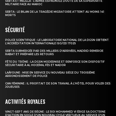
SEBTA ET MELILLA : L’ARMÉE ESPAGNOLE DOUTE DE SA SUPÉRIORITÉ
MILITAIRE FACE AU MAROC
SEBTA : LE BILAN DE LA TRAGÉDIE MIGRATOIRE ATTEINT AU MOINS 141
MORTS
SÉCURITÉ
POLICE SCIENTIFIQUE : LE LABORATOIRE NATIONAL DE LA DGSN OBTIENT
L’ACCRÉDITATION INTERNATIONALE ISO/CEI 17025
SEBTA SUBMERGÉE PAR DES MILLIERS D’ARRIVÉES, MADRID REMERCIE
RABAT ET PRÉPARE LES RETOURS
FÊTE DU TRÔNE : LA DGSN MODERNISE ET RENFORCE SON DISPOSITIF
SÉCURITAIRE À AL HOCEÏMA, FÈS ET NADOR
LAÂYOUNE : MISE EN SERVICE DU NOUVEAU SIÈGE DU TROISIÈME
ARRONDISSEMENT DE POLICE
CAN FÉMININE : IL PROFITAIT DE SON TRAVAIL À L’HÔTEL POUR VOLER DES
JOUEUSES
ACTIVITÉS ROYALES
VINGT-SEPT ANS DE RÈGNE : LE ROI MOHAMMED VI ÉRIGE SA DOCTRINE
D’ACTION EN SOCLE D’UN NOUVEAU CYCLE VERTUEUX AU SERVICE D’UN