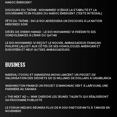
MAROC ÉMERGENT
DISCOURS DU TRÔNE : MOHAMMED VI ÉRIGE LA STABILITÉ ET LA
SOUVERAINETÉ EN PILIERS DU MAROC ÉMERGENT (TEXTE INTÉGRAL)
FÊTE DU TRÔNE : SM LE ROI ADRESSERA UN DISCOURS À LA NATION
MERCREDI SOIR
DÉCÈS DE CHEIKH HAMAD : LE ROI MOHAMMED VI PRÉSENTE SES
CONDOLÉANCES À L’ÉMIR DU QATAR
LE ROI MOHAMMED VI REÇOIT LE NOUVEL AMBASSADEUR FRANÇAIS
PHILIPPE LALLIOT AUX CÔTÉS DE SES HOMOLOGUES AMÉRICAIN ET
EUROPÉEN ET NEUF AUTRES AMBASSADEURS
BUSINESS
NAREVA, ITOCHU ET KANADEVIA INOVA LANCENT UN PROJET DE
VALORISATION DES DÉCHETS DE 1,5 MILLIARD DE DOLLARS À CASABLANCA
WASHINGTON FINANCE UN PROJET D’AMMONIAC VERT À LAÂYOUNE, UNE
PREMIÈRE AU SAHARA
« THE NEXT AD » : INWI CHERCHE LES JEUNES TALENTS QUI RÉALISERONT
SA PROCHAINE PUBLICITÉ
LE FORUM MEDAYS RÉUNIRA PLUS DE 8 000 PARTICIPANTS À TANGER EN
NOVEMBRE