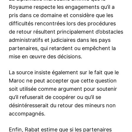
Insight Publications
À propos
Nous contacter
Formules d’abonnement
Mon compte
Related
Démission Bouteflika :
Réaction du Quai d’Orsay
La France est le premier pays
a réagir à la démission da
Abdelaziz Bouteflika. Pour
Jean-Yves Le Drian, « C’est
Algérie : Texte intégral de la