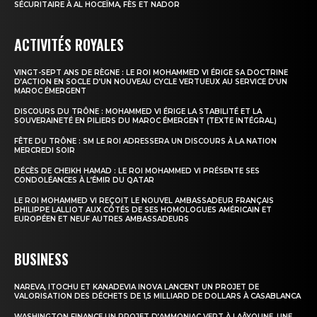
SÉCURITAIRE À AL HOCEÏMA, FÈS ET NADOR
ACTIVITÉS ROYALES
VINGT-SEPT ANS DE RÈGNE : LE ROI MOHAMMED VI ÉRIGE SA DOCTRINE
D’ACTION EN SOCLE D’UN NOUVEAU CYCLE VERTUEUX AU SERVICE D’UN
MAROC ÉMERGENT
DISCOURS DU TRÔNE : MOHAMMED VI ÉRIGE LA STABILITÉ ET LA
SOUVERAINETÉ EN PILIERS DU MAROC ÉMERGENT (TEXTE INTÉGRAL)
FÊTE DU TRÔNE : SM LE ROI ADRESSERA UN DISCOURS À LA NATION
MERCREDI SOIR
DÉCÈS DE CHEIKH HAMAD : LE ROI MOHAMMED VI PRÉSENTE SES
CONDOLÉANCES À L’ÉMIR DU QATAR
LE ROI MOHAMMED VI REÇOIT LE NOUVEL AMBASSADEUR FRANÇAIS
PHILIPPE LALLIOT AUX CÔTÉS DE SES HOMOLOGUES AMÉRICAIN ET
EUROPÉEN ET NEUF AUTRES AMBASSADEURS
BUSINESS
NAREVA, ITOCHU ET KANADEVIA INOVA LANCENT UN PROJET DE
VALORISATION DES DÉCHETS DE 1,5 MILLIARD DE DOLLARS À CASABLANCA
WASHINGTON FINANCE UN PROJET D’AMMONIAC VERT À LAÂYOUNE, UNE