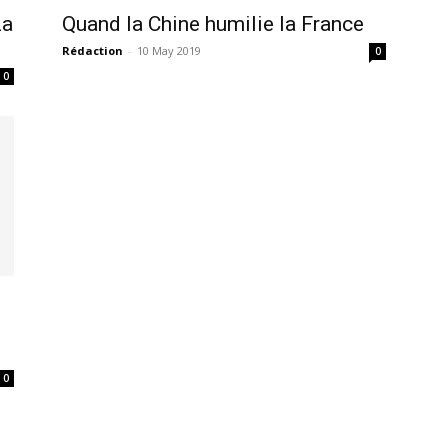
La
Quand la Chine humilie la France
Rédaction
-
10 May 2019
0
0
ma
ence de
0
ation
Insight Publicatio