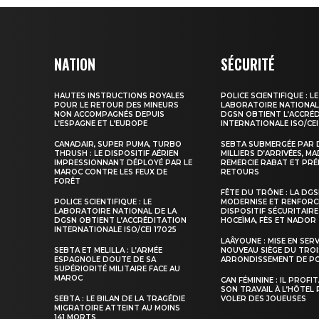
NATION
SÉCURITÉ
HAUTES INSTRUCTIONS ROYALES
POLICE SCIENTIFIQUE : LE
POUR LE RETOUR DES MINEURS
LABORATOIRE NATIONAL
NON ACCOMPAGNÉS DEPUIS
DGSN OBTIENT L’ACCRÉ
L’ESPAGNE ET L’EUROPE
INTERNATIONALE ISO/CEI
CANADAIR, SUPER PUMA, TURBO
SEBTA SUBMERGÉE PAR 
THRUSH : LE DISPOSITIF AÉRIEN
MILLIERS D’ARRIVÉES, M
S'ABONNER MA
IMPRESSIONNANT DÉPLOYÉ PAR LE
REMERCIE RABAT ET PRÉ
MAROC CONTRE LES FEUX DE
RETOURS
FORÊT
FÊTE DU TRÔNE : LA DG
POLICE SCIENTIFIQUE : LE
MODERNISE ET RENFORC
LABORATOIRE NATIONAL DE LA
DISPOSITIF SÉCURITAIRE
DGSN OBTIENT L’ACCRÉDITATION
HOCEÏMA, FÈS ET NADOR
INTERNATIONALE ISO/CEI 17025
LAÂYOUNE : MISE EN SER
SEBTA ET MELILLA : L’ARMÉE
NOUVEAU SIÈGE DU TROI
ESPAGNOLE DOUTE DE SA
ARRONDISSEMENT DE PO
SUPÉRIORITÉ MILITAIRE FACE AU
MAROC
CAN FÉMININE : IL PROFI
SON TRAVAIL À L’HÔTEL
SEBTA : LE BILAN DE LA TRAGÉDIE
VOLER DES JOUEUSES
MIGRATOIRE ATTEINT AU MOINS
141 MORTS