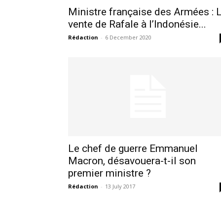
Ministre française des Armées : 
vente de Rafale à l’Indonésie...
Rédaction
-
6 December 2020
Le chef de guerre Emmanuel
Macron, désavouera-t-il son
le1.
premier ministre ?
l'intellig
Rédaction
-
13 July 2017
l'inform