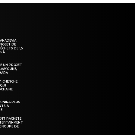
KANADEVIA
PROJET DE
ÉCHETS DE 1,5
S À
E UN PROJET
LAÂYOUNE,
AHARA
WI CHERCHE
 QUI
OCHAINE
ÉUNIRA PLUS
NTS À
RE
ENT RACHÈTE
NTERTAINMENT
GROUPE DE