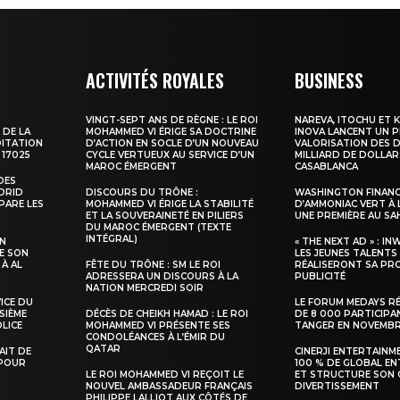
À propos
Nous contacter
ACTIVITÉS ROYALES
BUSINESS
Formules d’abonnement
Mon compte
VINGT-SEPT ANS DE RÈGNE : LE ROI
NAREVA, ITOCHU ET 
 DE LA
MOHAMMED VI ÉRIGE SA DOCTRINE
INOVA LANCENT UN 
DITATION
D’ACTION EN SOCLE D’UN NOUVEAU
VALORISATION DES D
 17025
CYCLE VERTUEUX AU SERVICE D’UN
MILLIARD DE DOLLAR
MAROC ÉMERGENT
CASABLANCA
DES
ADRID
DISCOURS DU TRÔNE :
WASHINGTON FINANC
INTENANT
PARE LES
MOHAMMED VI ÉRIGE LA STABILITÉ
D’AMMONIAC VERT À 
ET LA SOUVERAINETÉ EN PILIERS
UNE PREMIÈRE AU S
DU MAROC ÉMERGENT (TEXTE
INTÉGRAL)
SN
« THE NEXT AD » : IN
E SON
LES JEUNES TALENTS
 À AL
FÊTE DU TRÔNE : SM LE ROI
RÉALISERONT SA PR
ADRESSERA UN DISCOURS À LA
PUBLICITÉ
NATION MERCREDI SOIR
VICE DU
LE FORUM MEDAYS R
SIÈME
DÉCÈS DE CHEIKH HAMAD : LE ROI
DE 8 000 PARTICIPA
LICE
MOHAMMED VI PRÉSENTE SES
TANGER EN NOVEMB
CONDOLÉANCES À L’ÉMIR DU
QATAR
TAIT DE
CINERJI ENTERTAINM
 POUR
100 % DE GLOBAL E
LE ROI MOHAMMED VI REÇOIT LE
ET STRUCTURE SON 
NOUVEL AMBASSADEUR FRANÇAIS
DIVERTISSEMENT
PHILIPPE LALLIOT AUX CÔTÉS DE