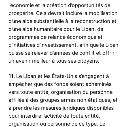
dernier à Paris, le secrétaire
l’économie et la création d’opportunités de
d’Etat américain, Mike
prospérité. Cela devrait inclure la mobilisation
Pompeo, n’a pas fait mystère
du mécontentement de
d’une aide substantielle à la reconstruction et
Washington au sujet de la
18 December 2020
d’une aide humanitaire pour le Liban, de
stratégie adoptée par la
In "Monde"
France consistant à tenir
programmes de relance économique et
compte du Hezbollah pro-
d’initiatives d’investissement, afin que le Liban
iranien dans le processus
visant à résoudre la crise
puisse se relever d’années de conflit et offrir
économique et politique…
un avenir meilleur à tous ses citoyens.
11.
Le Liban et les États-Unis s’engagent à
empêcher que des fonds soient acheminés
vers toute entité, organisation ou personne
affiliée à des groupes armés non étatiques, et
à prendre les mesures juridiques disponibles
pour interdire l’activité de toute entité,
organisation ou personne de ce type. Le