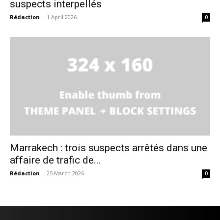
suspects interpellés
À propos
Rédaction
-
1 April 2026
0
Nous contacter
Formules d’abonnement
Mon compte
Marrakech : trois suspects arrêtés dans une
affaire de trafic de...
Rédaction
-
25 March 2026
0