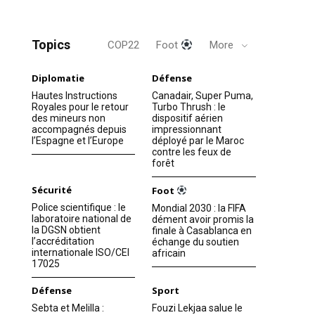
Topics
COP22
Foot
More
Diplomatie
Défense
Hautes Instructions
Canadair, Super Puma,
Royales pour le retour
Turbo Thrush : le
des mineurs non
dispositif aérien
accompagnés depuis
impressionnant
l’Espagne et l’Europe
déployé par le Maroc
contre les feux de
forêt
Sécurité
Foot
Police scientifique : le
Mondial 2030 : la FIFA
laboratoire national de
dément avoir promis la
la DGSN obtient
finale à Casablanca en
l’accréditation
échange du soutien
internationale ISO/CEI
africain
17025
Défense
Sport
Sebta et Melilla :
Fouzi Lekjaa salue le