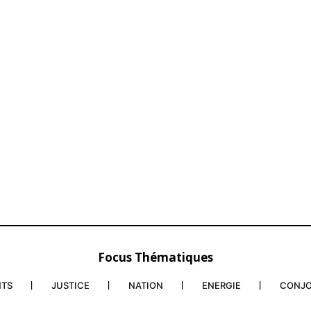
e
Les dirigeants iraniens réaffirment leur
Opération « 
ran qui
droit de riposter aux frappes israéliennes
les États-Un
27 October 2024
28 Februar
In "Monde"
In "Moyen-O
Focus Thématiques
NTS
JUSTICE
NATION
ENERGIE
CONJ