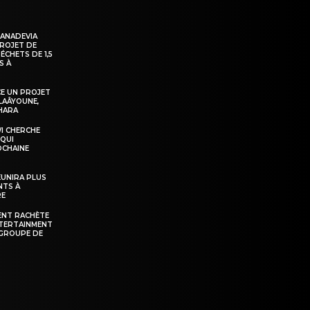
KANADEVIA
PROJET DE
ÉCHETS DE 1,5
S À
E UN PROJET
LAÂYOUNE,
AHARA
WI CHERCHE
 QUI
OCHAINE
ÉUNIRA PLUS
NTS À
RE
ENT RACHÈTE
NTERTAINMENT
GROUPE DE