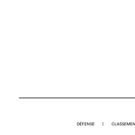
En 72 heures, Israël a imposé un
domination aérienne totale sur l’I
parvient à riposter
19 June 2025
In "Moyen-Orient"
DÉFENSE
CLASSEME