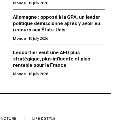
Monde
19 July 2026
Allemagne : opposé à la GPA, un leader
Bouclier de Juda » : Israël et
politique démissionne après y avoir eu
is frappent l’Iran
recours aux États-Unis
y 2026
rient"
Monde
19 July 2026
Lecourtier veut une AFD plus
stratégique, plus influente et plus
rentable pour la France
Monde
18 July 2026
ONCTURE
LIFE & STYLE