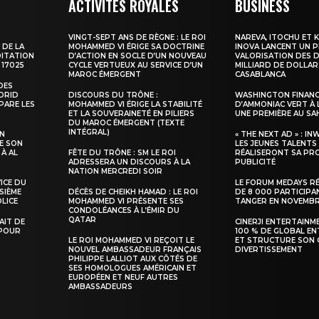
ACTIVITÉS ROYALES
BUSINESS
VINGT-SEPT ANS DE RÈGNE : LE ROI
NAREVA, ITOCHU ET 
 DE LA
MOHAMMED VI ÉRIGE SA DOCTRINE
INOVA LANCENT UN 
DITATION
D’ACTION EN SOCLE D’UN NOUVEAU
VALORISATION DES D
 17025
CYCLE VERTUEUX AU SERVICE D’UN
MILLIARD DE DOLLAR
MAROC ÉMERGENT
CASABLANCA
DES
ADRID
DISCOURS DU TRÔNE :
WASHINGTON FINANC
PARE LES
MOHAMMED VI ÉRIGE LA STABILITÉ
D’AMMONIAC VERT À 
ET LA SOUVERAINETÉ EN PILIERS
UNE PREMIÈRE AU S
DU MAROC ÉMERGENT (TEXTE
INTÉGRAL)
SN
« THE NEXT AD » : IN
E SON
LES JEUNES TALENTS
 À AL
FÊTE DU TRÔNE : SM LE ROI
RÉALISERONT SA PR
ADRESSERA UN DISCOURS À LA
PUBLICITÉ
NATION MERCREDI SOIR
VICE DU
LE FORUM MEDAYS R
SIÈME
DÉCÈS DE CHEIKH HAMAD : LE ROI
DE 8 000 PARTICIPA
LICE
MOHAMMED VI PRÉSENTE SES
TANGER EN NOVEMB
CONDOLÉANCES À L’ÉMIR DU
QATAR
TAIT DE
CINERJI ENTERTAINM
 POUR
100 % DE GLOBAL E
LE ROI MOHAMMED VI REÇOIT LE
ET STRUCTURE SON 
NOUVEL AMBASSADEUR FRANÇAIS
DIVERTISSEMENT
PHILIPPE LALLIOT AUX CÔTÉS DE
SES HOMOLOGUES AMÉRICAIN ET
EUROPÉEN ET NEUF AUTRES
AMBASSADEURS