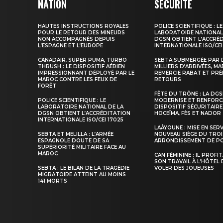
NATION
SÉCURITÉ
HAUTES INSTRUCTIONS ROYALES
POLICE SCIENTIFIQUE : LE
POUR LE RETOUR DES MINEURS
LABORATOIRE NATIONAL
NON ACCOMPAGNÉS DEPUIS
DGSN OBTIENT L’ACCRÉ
L’ESPAGNE ET L’EUROPE
INTERNATIONALE ISO/CEI
CANADAIR, SUPER PUMA, TURBO
SEBTA SUBMERGÉE PAR 
THRUSH : LE DISPOSITIF AÉRIEN
MILLIERS D’ARRIVÉES, M
IMPRESSIONNANT DÉPLOYÉ PAR LE
REMERCIE RABAT ET PRÉ
MAROC CONTRE LES FEUX DE
RETOURS
FORÊT
FÊTE DU TRÔNE : LA DG
POLICE SCIENTIFIQUE : LE
MODERNISE ET RENFORC
LABORATOIRE NATIONAL DE LA
DISPOSITIF SÉCURITAIRE
DGSN OBTIENT L’ACCRÉDITATION
HOCEÏMA, FÈS ET NADOR
INTERNATIONALE ISO/CEI 17025
LAÂYOUNE : MISE EN SER
SEBTA ET MELILLA : L’ARMÉE
NOUVEAU SIÈGE DU TROI
ESPAGNOLE DOUTE DE SA
ARRONDISSEMENT DE PO
SUPÉRIORITÉ MILITAIRE FACE AU
MAROC
CAN FÉMININE : IL PROFI
SON TRAVAIL À L’HÔTEL
SEBTA : LE BILAN DE LA TRAGÉDIE
VOLER DES JOUEUSES
MIGRATOIRE ATTEINT AU MOINS
141 MORTS