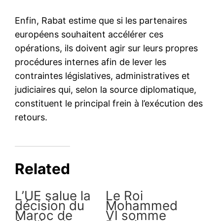
de l’Aïd Al-Adha à la mosquée
Hassan II à Tétouan
6 June 2025
In "Famille Royale"