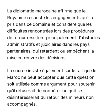
Related
Le 1er Dou Al-Qiida 1447H
Demain, jeudi 16 juillet 2026,
correspondra au dimanche
premier jour de Safar 1448
19 avril 2026
au Maroc
17 April 2026
15 July 2026
In "Sécurité"
In "Société"
Le Roi Mohammed VI
accomplira samedi la prière