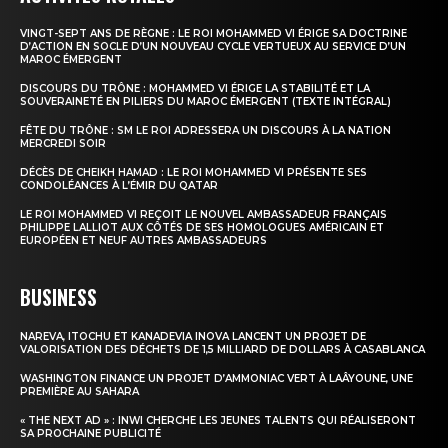
VINGT-SEPT ANS DE RÈGNE : LE ROI MOHAMMED VI ÉRIGE SA DOCTRINE
D’ACTION EN SOCLE D’UN NOUVEAU CYCLE VERTUEUX AU SERVICE D’UN
MAROC ÉMERGENT
DISCOURS DU TRÔNE : MOHAMMED VI ÉRIGE LA STABILITÉ ET LA
SOUVERAINETÉ EN PILIERS DU MAROC ÉMERGENT (TEXTE INTÉGRAL)
FÊTE DU TRÔNE : SM LE ROI ADRESSERA UN DISCOURS À LA NATION
MERCREDI SOIR
DÉCÈS DE CHEIKH HAMAD : LE ROI MOHAMMED VI PRÉSENTE SES
CONDOLÉANCES À L’ÉMIR DU QATAR
LE ROI MOHAMMED VI REÇOIT LE NOUVEL AMBASSADEUR FRANÇAIS
PHILIPPE LALLIOT AUX CÔTÉS DE SES HOMOLOGUES AMÉRICAIN ET
EUROPÉEN ET NEUF AUTRES AMBASSADEURS
BUSINESS
NAREVA, ITOCHU ET KANADEVIA INOVA LANCENT UN PROJET DE
VALORISATION DES DÉCHETS DE 1,5 MILLIARD DE DOLLARS À CASABLANCA
WASHINGTON FINANCE UN PROJET D’AMMONIAC VERT À LAÂYOUNE, UNE
PREMIÈRE AU SAHARA
« THE NEXT AD » : INWI CHERCHE LES JEUNES TALENTS QUI RÉALISERONT
SA PROCHAINE PUBLICITÉ