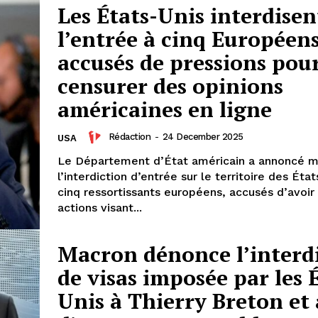
À propos
Les États-Unis interdisen
Nous contacter
l’entrée à cinq Européen
Formules d’abonnement
accusés de pressions pou
Mon compte
censurer des opinions
américaines en ligne
INTENANT
Rédaction
-
24 December 2025
USA
Le Département d’État américain a annoncé m
l’interdiction d’entrée sur le territoire des État
cinq ressortissants européens, accusés d’avoi
actions visant...
Macron dénonce l’interd
de visas imposée par les 
Unis à Thierry Breton et 