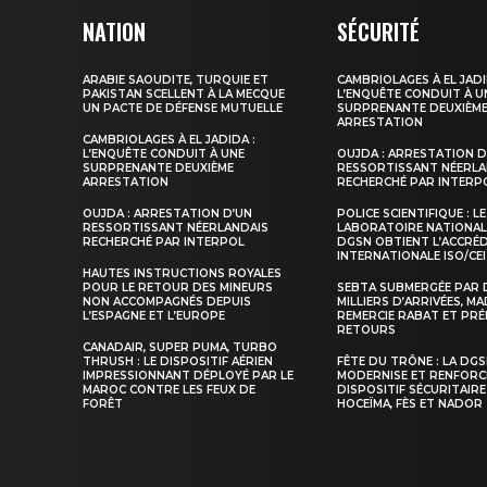
NATION
SÉCURITÉ
ARABIE SAOUDITE, TURQUIE ET
CAMBRIOLAGES À EL JADI
PAKISTAN SCELLENT À LA MECQUE
L’ENQUÊTE CONDUIT À U
UN PACTE DE DÉFENSE MUTUELLE
SURPRENANTE DEUXIÈM
ARRESTATION
CAMBRIOLAGES À EL JADIDA :
L’ENQUÊTE CONDUIT À UNE
OUJDA : ARRESTATION D
SURPRENANTE DEUXIÈME
RESSORTISSANT NÉERLA
ARRESTATION
RECHERCHÉ PAR INTERP
OUJDA : ARRESTATION D’UN
POLICE SCIENTIFIQUE : LE
RESSORTISSANT NÉERLANDAIS
LABORATOIRE NATIONAL
RECHERCHÉ PAR INTERPOL
DGSN OBTIENT L’ACCRÉ
INTERNATIONALE ISO/CEI
HAUTES INSTRUCTIONS ROYALES
POUR LE RETOUR DES MINEURS
SEBTA SUBMERGÉE PAR 
NON ACCOMPAGNÉS DEPUIS
MILLIERS D’ARRIVÉES, M
L’ESPAGNE ET L’EUROPE
REMERCIE RABAT ET PRÉ
RETOURS
CANADAIR, SUPER PUMA, TURBO
THRUSH : LE DISPOSITIF AÉRIEN
FÊTE DU TRÔNE : LA DG
IMPRESSIONNANT DÉPLOYÉ PAR LE
MODERNISE ET RENFORC
MAROC CONTRE LES FEUX DE
DISPOSITIF SÉCURITAIRE
FORÊT
HOCEÏMA, FÈS ET NADOR