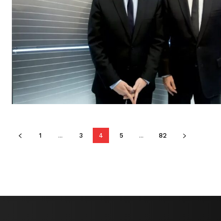
1
...
3
4
5
...
82