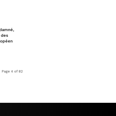
ndamné,
 des
uropéen
Page 4 of 82