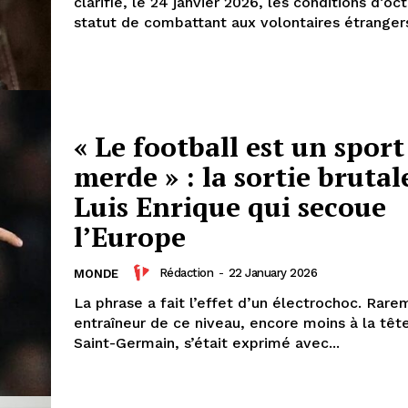
clarifié, le 24 janvier 2026, les conditions d’oct
statut de combattant aux volontaires étranger
« Le football est un sport
merde » : la sortie brutal
Luis Enrique qui secoue
l’Europe
Rédaction
-
22 January 2026
MONDE
ma
La phrase a fait l’effet d’un électrochoc. Rare
ence de
entraîneur de ce niveau, encore moins à la tête
ation
Saint-Germain, s’était exprimé avec...
Insight Publicatio