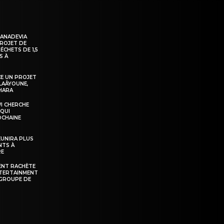
KANADEVIA
PROJET DE
ÉCHETS DE 1,5
S À
E UN PROJET
LAÂYOUNE,
AHARA
WI CHERCHE
 QUI
OCHAINE
ÉUNIRA PLUS
NTS À
RE
ENT RACHÈTE
NTERTAINMENT
GROUPE DE