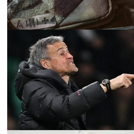
le1.
l'intellig
l'inform