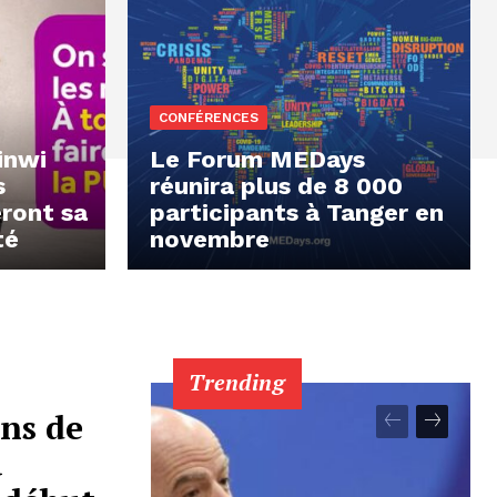
CONFÉRENCES
inwi
Le Forum MEDays
s
réunira plus de 8 000
eront sa
participants à Tanger en
té
novembre
Trending
ons de
u