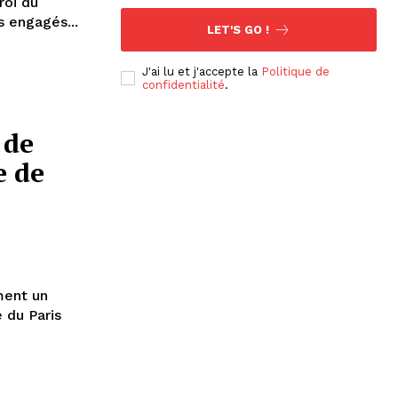
roi du
s engagés...
LET'S GO !
J'ai lu et j'accepte la
Politique de
confidentialité
.
 de
e de
ment un
 du Paris
ns