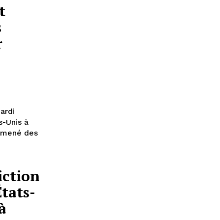
t
s
r
ardi
s-Unis à
r mené des
iction
États-
à