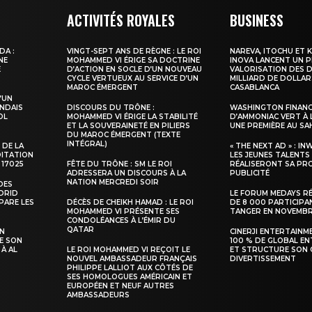
ACTIVITÉS ROYALES
BUSINESS
DA :
VINGT-SEPT ANS DE RÈGNE : LE ROI
NAREVA, ITOCHU ET 
NE
MOHAMMED VI ÉRIGE SA DOCTRINE
INOVA LANCENT UN 
E
D’ACTION EN SOCLE D’UN NOUVEAU
VALORISATION DES D
CYCLE VERTUEUX AU SERVICE D’UN
MILLIARD DE DOLLAR
MAROC ÉMERGENT
CASABLANCA
’UN
NDAIS
DISCOURS DU TRÔNE :
WASHINGTON FINANC
OL
MOHAMMED VI ÉRIGE LA STABILITÉ
D’AMMONIAC VERT À 
ET LA SOUVERAINETÉ EN PILIERS
UNE PREMIÈRE AU S
DU MAROC ÉMERGENT (TEXTE
INTÉGRAL)
 DE LA
« THE NEXT AD » : IN
DITATION
LES JEUNES TALENTS
 17025
FÊTE DU TRÔNE : SM LE ROI
RÉALISERONT SA PR
ADRESSERA UN DISCOURS À LA
PUBLICITÉ
NATION MERCREDI SOIR
DES
ADRID
LE FORUM MEDAYS R
PARE LES
DÉCÈS DE CHEIKH HAMAD : LE ROI
DE 8 000 PARTICIPA
MOHAMMED VI PRÉSENTE SES
TANGER EN NOVEMB
CONDOLÉANCES À L’ÉMIR DU
QATAR
SN
CINERJI ENTERTAINM
E SON
100 % DE GLOBAL E
 À AL
LE ROI MOHAMMED VI REÇOIT LE
ET STRUCTURE SON 
NOUVEL AMBASSADEUR FRANÇAIS
DIVERTISSEMENT
PHILIPPE LALLIOT AUX CÔTÉS DE
SES HOMOLOGUES AMÉRICAIN ET
EUROPÉEN ET NEUF AUTRES
AMBASSADEURS