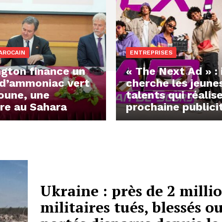
AROCAIN
ENTREPRISES
gton finance un
« The Next Ad » : 
 d’ammoniac vert
cherche les jeune
oune, une
talents qui réalis
re au Sahara
prochaine publici
Ukraine : près de 2 milli
militaires tués, blessés o