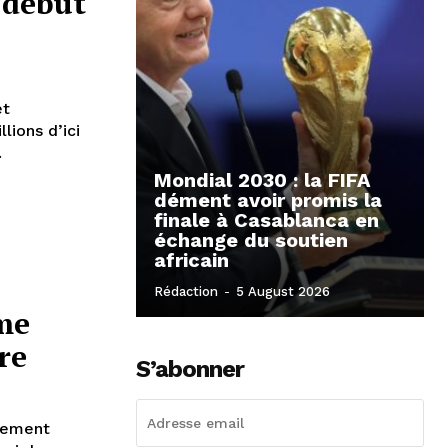
 début
et
lions d’ici
.
Mondial 2030 : la FIFA
dément avoir promis la
finale à Casablanca en
échange du soutien
africain
Rédaction
-
5 August 2026
me
re
S’abonner
llement