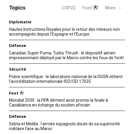
Mohammed VI en République
Topics
COP22
Foot
More
fédérale de Russie s’inscrit
dans le cadre des relations
multilatérales globales qui
3 April 2016
Diplomatie
constituent la trame de la
In "Agriculture"
Hautes Instructions Royales pour le retour des mineurs non
politique étrangère du
accompagnés depuis l’Espagne et l’Europe
Royaume du Maroc. Elle est
intervenue à un moment où la
Défense
Russie cherche à tisser
Canadair, Super Puma, Turbo Thrush : le dispositif aérien
davantage son…
impressionnant déployé par le Maroc contre les feux de forêt
Sécurité
Police scientifique : le laboratoire national de la DGSN obtient
l’accréditation internationale ISO/CEI 17025
Foot
Mondial 2030 : la FIFA dément avoir promis la finale à
Casablanca en échange du soutien africain
Défense
Sebta et Melilla : l’armée espagnole doute de sa supériorité
militaire face au Maroc