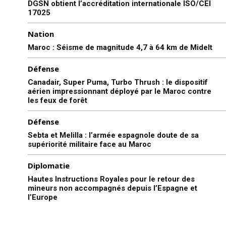
DGSN obtient l’accréditation internationale ISO/CEI
Formules d’abonnement
17025
Mon compte
Nation
Maroc : Séisme de magnitude 4,7 à 64 km de Midelt
Related
Défense
Canadair, Super Puma, Turbo Thrush : le dispositif
aérien impressionnant déployé par le Maroc contre
les feux de forêt
Défense
Sebta et Melilla : l’armée espagnole doute de sa
Vladimir Putin : L’armée russe
L’OTAN aux portes de la
supériorité militaire face au Maroc
est aujourd’hui la plus
Russie
puissante armée du globe
6 May 2016
Diplomatie
22 December 2016
In "Éditorial"
In "Monde"
Hautes Instructions Royales pour le retour des
mineurs non accompagnés depuis l’Espagne et
Maroc, Russie, la feuille de
l’Europe
route en marche
La visite officielle entreprise
par Sa Majesté le Roi