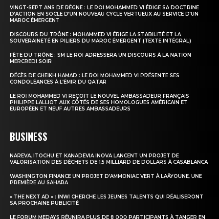
VINGT-SEPT ANS DE RÈGNE : LE ROI MOHAMMED VI ÉRIGE SA DOCTRINE
D’ACTION EN SOCLE D’UN NOUVEAU CYCLE VERTUEUX AU SERVICE D’UN
MAROC ÉMERGENT
DISCOURS DU TRÔNE : MOHAMMED VI ÉRIGE LA STABILITÉ ET LA
SOUVERAINETÉ EN PILIERS DU MAROC ÉMERGENT (TEXTE INTÉGRAL)
FÊTE DU TRÔNE : SM LE ROI ADRESSERA UN DISCOURS À LA NATION
MERCREDI SOIR
DÉCÈS DE CHEIKH HAMAD : LE ROI MOHAMMED VI PRÉSENTE SES
CONDOLÉANCES À L’ÉMIR DU QATAR
LE ROI MOHAMMED VI REÇOIT LE NOUVEL AMBASSADEUR FRANÇAIS
PHILIPPE LALLIOT AUX CÔTÉS DE SES HOMOLOGUES AMÉRICAIN ET
EUROPÉEN ET NEUF AUTRES AMBASSADEURS
BUSINESS
NAREVA, ITOCHU ET KANADEVIA INOVA LANCENT UN PROJET DE
VALORISATION DES DÉCHETS DE 1,5 MILLIARD DE DOLLARS À CASABLANCA
WASHINGTON FINANCE UN PROJET D’AMMONIAC VERT À LAÂYOUNE, UNE
PREMIÈRE AU SAHARA
« THE NEXT AD » : INWI CHERCHE LES JEUNES TALENTS QUI RÉALISERONT
SA PROCHAINE PUBLICITÉ
LE FORUM MEDAYS RÉUNIRA PLUS DE 8 000 PARTICIPANTS À TANGER EN