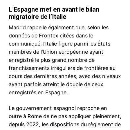
Insight Publications
À propos
Nous contacter
Formules d’abonnement
Mon compte
Related
Le Mossad prétend avoir
Les dirigeants iraniens
aidé à déjouer un attentat du
réaffirment leur droit de