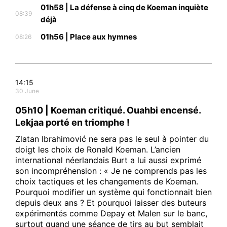
01h58 | La défense à cinq de Koeman inquiète
08:39
déjà
01h56 | Place aux hymnes
08:26
14:15
30 June
05h10 | Koeman critiqué. Ouahbi encensé.
Lekjaa porté en triomphe !
Zlatan Ibrahimović ne sera pas le seul à pointer du
doigt les choix de Ronald Koeman. L’ancien
international néerlandais Burt a lui aussi exprimé
le1.ma
son incompréhension : « Je ne comprends pas les
choix tactiques et les changements de Koeman.
l'intelligence de
Pourquoi modifier un système qui fonctionnait bien
l'information
depuis deux ans ? Et pourquoi laisser des buteurs
expérimentés comme Depay et Malen sur le banc,
surtout quand une séance de tirs au but semblait