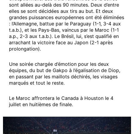
sont allées au-delà des 90 minutes. Deux d’entre
Royal Air Maroc propose 12
elles se sont décidées aux tirs au but. Et deux
vols spéciaux à 10 000 DH
grandes puissances européennes ont été éliminées
pour accompagner les Lions
: l’Allemagne, battue par le Paraguay (1-1, 3-4 aux
de l’Atlas au Mexique
t.a.b.), et les Pays-Bas, vaincus par le Maroc (1-1
25 June 2026
a.p., 2-3 aux t.a.b.). Le Brésil, lui, s’est qualifié en
In "Sport"
arrachant la victoire face au Japon (2-1 après
prolongation).
Une soirée chargée d’émotion pour les deux
équipes, du but de Gakpo à l’égalisation de Diop,
en passant par les maillots déchirés, les visages
marqués et tout le reste.
Le Maroc affrontera le Canada à Houston le 4
juillet en huitièmes de finale.