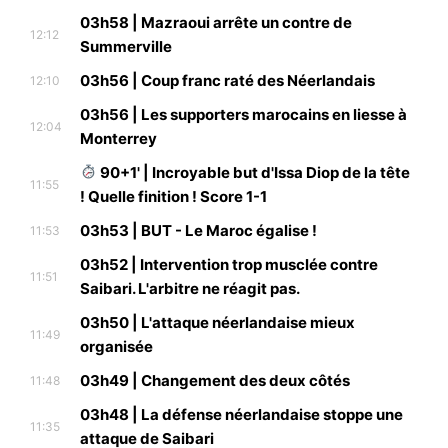
03h58 | Mazraoui arrête un contre de
12:12
Summerville
03h56 | Coup franc raté des Néerlandais
12:10
03h56 | Les supporters marocains en liesse à
12:04
Monterrey
90+1' | Incroyable but d'Issa Diop de la tête
11:55
! Quelle finition ! Score 1-1
03h53 | BUT - Le Maroc égalise !
11:53
03h52 | Intervention trop musclée contre
11:51
Saibari. L'arbitre ne réagit pas.
03h50 | L'attaque néerlandaise mieux
11:49
organisée
03h49 | Changement des deux côtés
11:48
03h48 | La défense néerlandaise stoppe une
11:35
attaque de Saibari