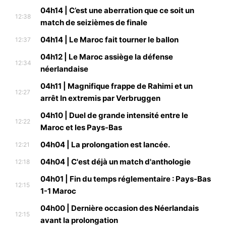
04h14 | C’est une aberration que ce soit un
12:38
match de seizièmes de finale
04h14 | Le Maroc fait tourner le ballon
12:37
04h12 | Le Maroc assiège la défense
12:34
néerlandaise
04h11 | Magnifique frappe de Rahimi et un
12:27
arrêt In extremis par Verbruggen
04h10 | Duel de grande intensité entre le
12:22
Maroc et les Pays-Bas
04h04 | La prolongation est lancée.
12:21
04h04 | C'est déjà un match d'anthologie
12:18
04h01 | Fin du temps réglementaire : Pays-Bas
12:15
1-1 Maroc
04h00 | Dernière occasion des Néerlandais
12:15
avant la prolongation