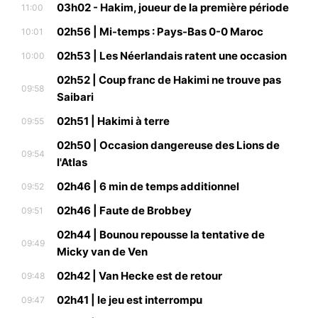
03h02 - Hakim, joueur de la première période
11:00
02h56 | Mi-temps : Pays-Bas 0-0 Maroc
10:01
02h53 | Les Néerlandais ratent une occasion
10:00
02h52 | Coup franc de Hakimi ne trouve pas
09:58
Saibari
02h51 | Hakimi à terre
09:55
02h50 | Occasion dangereuse des Lions de
09:54
l'Atlas
02h46 | 6 min de temps additionnel
09:52
02h46 | Faute de Brobbey
09:51
02h44 | Bounou repousse la tentative de
09:49
Micky van de Ven
02h42 | Van Hecke est de retour
09:48
02h41 | le jeu est interrompu
09:47