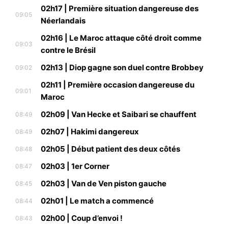
02h17 | Première situation dangereuse des
09:05
Néerlandais
02h16 | Le Maroc attaque côté droit comme
09:03
contre le Brésil
02h13 | Diop gagne son duel contre Brobbey
09:02
02h11 | Première occasion dangereuse du
09:01
Maroc
02h09 | Van Hecke et Saibari se chauffent
08:49
02h07 | Hakimi dangereux
08:49
02h05 | Début patient des deux côtés
08:48
02h03 | 1er Corner
08:47
02h03 | Van de Ven piston gauche
08:45
02h01 | Le match a commencé
08:44
02h00 | Coup d’envoi !
08:43