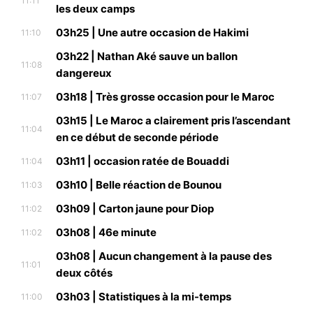
11:11
les deux camps
03h25 | Une autre occasion de Hakimi
11:10
03h22 | Nathan Aké sauve un ballon
11:08
dangereux
03h18 | Très grosse occasion pour le Maroc
11:07
03h15 | Le Maroc a clairement pris l’ascendant
11:04
en ce début de seconde période
03h11 | occasion ratée de Bouaddi
11:04
03h10 | Belle réaction de Bounou
11:03
03h09 | Carton jaune pour Diop
11:02
03h08 | 46e minute
11:02
03h08 | Aucun changement à la pause des
11:01
deux côtés
03h03 | Statistiques à la mi-temps
11:00