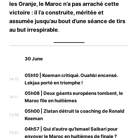
les Oranje, le Maroc n’a pas arraché cette
victoire : il l’a construite, méritée et
assumée jusqu’au bout d’une séance de tirs
au but irrespirable
.
30 June
05h10 | Koeman critiqué. Ouahbi encensé.
14:15
Lekjaa porté en triomphe !
05h08 | Deux géants européens tombent, le
14:11
Maroc file en huitièmes
05h00 | Zlatan détruit la coaching de Ronald
13:58
Koeman
04h57 | Qui d’autre qu’Ismael Saibari pour
13:57
envoyer le Maroc en huitièmes de finale ?