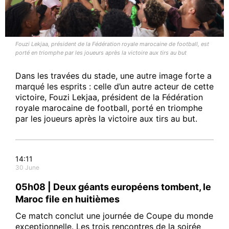
Fouzi Lekjaa, président de la Fédération royale marocaine de football, est
Related
porté en triomphe par les joueurs après la victoire aux tirs au but
Dans les travées du stade, une autre image forte a
marqué les esprits : celle d’un autre acteur de cette
victoire, Fouzi Lekjaa, président de la Fédération
royale marocaine de football, porté en triomphe
Supporters des Lions de
Royal Air Maroc déploie un
par les joueurs après la victoire aux tirs au but.
l’Atlas, Royal Air Maroc vous
pont aérien pour que les
emmène à Houston ! 12 vols
supporters accompagnent
directs à 10 000 DH pour les
les Lions de l’Atlas jusqu’aux
huitièmes de finale
quarts de finale à Boston
14:11
2 July 2026
6 July 2026
30 June
In "Sport"
In "Sport"
05h08 | Deux géants européens tombent, le
Maroc file en huitièmes
Ce match conclut une journée de Coupe du monde
exceptionnelle. Les trois rencontres de la soirée