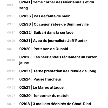
02h41 | 2ème corner des Néerlandais et du
09:45
sang
02h36 | Pas de faute de main
09:36
02h36 | Occasion ratée de Summerville
09:35
02h32 | Saibari dans la surface
09:34
02h31 | Aveu du journaliste Jeff Rueter
09:29
02h29 | Petit bon de Ounahi
09:21
02h28 | Les néerlandais réclament un carton
09:18
jaune
02h27 | Terne prestation de Frenkie de Jong
09:12
02h24 | Pause fraîcheur
09:11
02h21 | Le Maroc attaque
09:09
02h20 | 1er corner du match
09:07
02h18 | 3 maillots déchirés de Chadi Riad
09:05