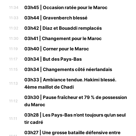
03h45 | Occasion ratée pour le Maroc
11:34
03h44 | Gravenberch blessé
11:33
03h42 | Diaz et Bouaddi remplacés
11:32
03h41 | Changement pour le Maroc
11:30
03h40 | Corner pour le Maroc
11:19
03h34 | But des Pays-Bas
11:17
03h34 | Changements côté néerlandais
11:15
03h33 | Ambiance tendue. Hakimi blessé.
11:13
4ème maillot de Chadi
03h30 | Pause fraîcheur et 79 % de possession
11:12
du Maroc
03h28 | Les Pays-Bas n’ont toujours qu’un seul
11:11
tir cadré
03h27 | Une grosse bataille défensive entre