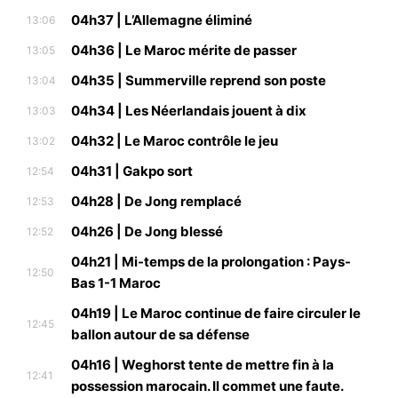
04h37 | L’Allemagne éliminé
13:06
04h36 | Le Maroc mérite de passer
13:05
04h35 | Summerville reprend son poste
13:04
04h34 | Les Néerlandais jouent à dix
13:03
04h32 | Le Maroc contrôle le jeu
13:02
04h31 | Gakpo sort
12:54
04h28 | De Jong remplacé
12:53
04h26 | De Jong blessé
12:52
04h21 | Mi-temps de la prolongation : Pays-
12:50
Bas 1-1 Maroc
04h19 | Le Maroc continue de faire circuler le
12:45
ballon autour de sa défense
04h16 | Weghorst tente de mettre fin à la
12:41
possession marocain. Il commet une faute.