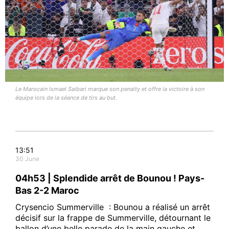
Le Marocain Ismael Saibari marque son penalty et offre la victoire à son
équipe lors de la séance de tirs au but.
13:51
30 June
04h53 | Splendide arrêt de Bounou ! Pays-
Bas 2-2 Maroc
Crysencio Summerville : Bounou a réalisé un arrêt
décisif sur la frappe de Summerville, détournant le
ballon d’une belle parade de la main gauche et