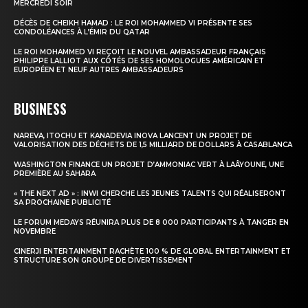
MERCREDI SOIR
DÉCÈS DE CHEIKH HAMAD : LE ROI MOHAMMED VI PRÉSENTE SES
Insight Publications
CONDOLÉANCES À L’ÉMIR DU QATAR
LE ROI MOHAMMED VI REÇOIT LE NOUVEL AMBASSADEUR FRANÇAIS
PHILIPPE LALLIOT AUX CÔTÉS DE SES HOMOLOGUES AMÉRICAIN ET
À propos
EUROPÉEN ET NEUF AUTRES AMBASSADEURS
Nous contacter
Formules d’abonnement
BUSINESS
Mon compte
NAREVA, ITOCHU ET KANADEVIA INOVA LANCENT UN PROJET DE
VALORISATION DES DÉCHETS DE 1,5 MILLIARD DE DOLLARS À CASABLANCA
WASHINGTON FINANCE UN PROJET D’AMMONIAC VERT À LAÂYOUNE, UNE
PREMIÈRE AU SAHARA
« THE NEXT AD » : INWI CHERCHE LES JEUNES TALENTS QUI RÉALISERONT
SA PROCHAINE PUBLICITÉ
LE FORUM MEDAYS RÉUNIRA PLUS DE 8 000 PARTICIPANTS À TANGER EN
NOVEMBRE
CINERJI ENTERTAINMENT RACHÈTE 100 % DE GLOBAL ENTERTAINMENT ET
STRUCTURE SON GROUPE DE DIVERTISSEMENT