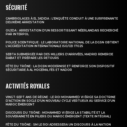
SÉCURITÉ
le1.ma
CAMBRIOLAGES À EL JADIDA : L’ENQUÊTE CONDUIT À UNE SURPRENANTE
DEUXIÈME ARRESTATION
l'intelligence de
OUJDA : ARRESTATION D’UN RESSORTISSANT NÉERLANDAIS RECHERCHÉ
l'information
PAR INTERPOL
POLICE SCIENTIFIQUE : LE LABORATOIRE NATIONAL DE LA DGSN OBTIENT
L’ACCRÉDITATION INTERNATIONALE ISO/CEI 17025
SEBTA SUBMERGÉE PAR DES MILLIERS D’ARRIVÉES, MADRID REMERCIE
RABAT ET PRÉPARE LES RETOURS
FÊTE DU TRÔNE : LA DGSN MODERNISE ET RENFORCE SON DISPOSITIF
SÉCURITAIRE À AL HOCEÏMA, FÈS ET NADOR
ACTIVITÉS ROYALES
VINGT-SEPT ANS DE RÈGNE : LE ROI MOHAMMED VI ÉRIGE SA DOCTRINE
D’ACTION EN SOCLE D’UN NOUVEAU CYCLE VERTUEUX AU SERVICE D’UN
MAROC ÉMERGENT
S'ABONNER MAINTENANT
DISCOURS DU TRÔNE : MOHAMMED VI ÉRIGE LA STABILITÉ ET LA
SOUVERAINETÉ EN PILIERS DU MAROC ÉMERGENT (TEXTE INTÉGRAL)
FÊTE DU TRÔNE : SM LE ROI ADRESSERA UN DISCOURS À LA NATION