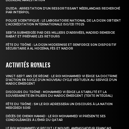
DEUXIÈME ARRESTATION
OUJDA : ARRESTATION D’UN RESSORTISSANT NÉERLANDAIS RECHERCHÉ
PAR INTERPOL
POLICE SCIENTIFIQUE : LE LABORATOIRE NATIONAL DE LA DGSN OBTIENT
L’ACCRÉDITATION INTERNATIONALE ISO/CEI 17025
SEBTA SUBMERGÉE PAR DES MILLIERS D’ARRIVÉES, MADRID REMERCIE
S'ABONNER MAINTENANT
RABAT ET PRÉPARE LES RETOURS
FÊTE DU TRÔNE : LA DGSN MODERNISE ET RENFORCE SON DISPOSITIF
SÉCURITAIRE À AL HOCEÏMA, FÈS ET NADOR
ACTIVITÉS ROYALES
Insight Publications
VINGT-SEPT ANS DE RÈGNE : LE ROI MOHAMMED VI ÉRIGE SA DOCTRINE
À propos
D’ACTION EN SOCLE D’UN NOUVEAU CYCLE VERTUEUX AU SERVICE D’UN
MAROC ÉMERGENT
Nous contacter
DISCOURS DU TRÔNE : MOHAMMED VI ÉRIGE LA STABILITÉ ET LA
SOUVERAINETÉ EN PILIERS DU MAROC ÉMERGENT (TEXTE INTÉGRAL)
Formules d’abonnement
FÊTE DU TRÔNE : SM LE ROI ADRESSERA UN DISCOURS À LA NATION
Mon compte
MERCREDI SOIR
DÉCÈS DE CHEIKH HAMAD : LE ROI MOHAMMED VI PRÉSENTE SES
CONDOLÉANCES À L’ÉMIR DU QATAR
LE ROI MOHAMMED VI REÇOIT LE NOUVEL AMBASSADEUR FRANÇAIS