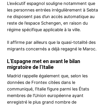
S'ABONNER MAINTENANT
Insight Publications
À propos
Nous contacter
Formules d’abonnement
Mon compte
Related
Extraits du discours de
Zelensky à l’OTAN : Toutes