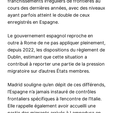
Abou Dhabi dément toute
Trump annule les frappes
attaque contre une
prévues contre l’Iran ce soir
installation de dessalement
et annonce un accord «
en Iran et critique des «
approuvé » par plusieurs
fuites » israéliennes
pays
8 March 2026
11 June 2026
In "Moyen-Orient"
In "Monde"
Moscou évacue les familles
de ses diplomates depuis les
Émirats arabes unis
24 February 2026
In "Moyen-Orient"