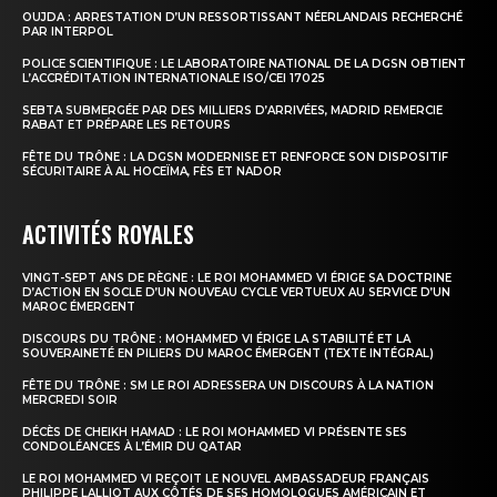
OUJDA : ARRESTATION D’UN RESSORTISSANT NÉERLANDAIS RECHERCHÉ
PAR INTERPOL
POLICE SCIENTIFIQUE : LE LABORATOIRE NATIONAL DE LA DGSN OBTIENT
L’ACCRÉDITATION INTERNATIONALE ISO/CEI 17025
SEBTA SUBMERGÉE PAR DES MILLIERS D’ARRIVÉES, MADRID REMERCIE
RABAT ET PRÉPARE LES RETOURS
FÊTE DU TRÔNE : LA DGSN MODERNISE ET RENFORCE SON DISPOSITIF
SÉCURITAIRE À AL HOCEÏMA, FÈS ET NADOR
ACTIVITÉS ROYALES
VINGT-SEPT ANS DE RÈGNE : LE ROI MOHAMMED VI ÉRIGE SA DOCTRINE
D’ACTION EN SOCLE D’UN NOUVEAU CYCLE VERTUEUX AU SERVICE D’UN
MAROC ÉMERGENT
DISCOURS DU TRÔNE : MOHAMMED VI ÉRIGE LA STABILITÉ ET LA
SOUVERAINETÉ EN PILIERS DU MAROC ÉMERGENT (TEXTE INTÉGRAL)
FÊTE DU TRÔNE : SM LE ROI ADRESSERA UN DISCOURS À LA NATION
MERCREDI SOIR
DÉCÈS DE CHEIKH HAMAD : LE ROI MOHAMMED VI PRÉSENTE SES
CONDOLÉANCES À L’ÉMIR DU QATAR
LE ROI MOHAMMED VI REÇOIT LE NOUVEL AMBASSADEUR FRANÇAIS
PHILIPPE LALLIOT AUX CÔTÉS DE SES HOMOLOGUES AMÉRICAIN ET