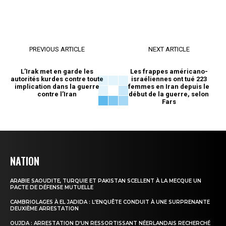
plus grand porte-avions au
monde se retire de la guerre
en Iran
19 March 2026
In "Moyen-Orient"
PREVIOUS ARTICLE
NEXT ARTICLE
L’Irak met en garde les
Les frappes américano-
autorités kurdes contre toute
israéliennes ont tué 223
implication dans la guerre
femmes en Iran depuis le
contre l’Iran
début de la guerre, selon
Fars
NATION
ARABIE SAOUDITE, TURQUIE ET PAKISTAN SCELLENT À LA MECQUE UN
PACTE DE DÉFENSE MUTUELLE
CAMBRIOLAGES À EL JADIDA : L’ENQUÊTE CONDUIT À UNE SURPRENANTE
DEUXIÈME ARRESTATION
OUJDA : ARRESTATION D’UN RESSORTISSANT NÉERLANDAIS RECHERCHÉ