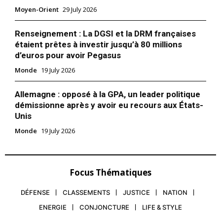
Moyen-Orient
29 July 2026
Related
Renseignement : La DGSI et la DRM françaises
Mikhaïl Bogdanov,
étaient prêtes à investir jusqu’à 80 millions
Représentant spécial de
d’euros pour avoir Pegasus
Poutine pour le Moyen-Orient
et l’Afrique en visite officielle
Monde
19 July 2026
au Maroc
En visite au Maroc, le vice-
Le sous-marin américain de
ministre russe des Affaires
Allemagne : opposé à la GPA, un leader politique
classe Ohio SSGN a traversé
étrangères et Représentant
démissionne après y avoir eu recours aux États-
le Canal de Suez direction le
spécial du Président Poutine
Unis
Moyen-Orient
pour le Moyen-Orient et
5 November 2023
l’Afrique, Mikhaïl Bogdanov,
16 December 2016
Monde
19 July 2026
In "USA"
s'est entretenu avec le
In "Monde"
ministre marocain des
Affaires étrangères et de la
Coopération. Et outre la
Focus Thématiques
promotion des relations
bilatérales et la lutte
DÉFENSE
CLASSEMENTS
JUSTICE
NATION
antiterroriste, les entretiens
entre…
Incendie, toilettes bouchées
ENERGIE
CONJONCTURE
LIFE & STYLE
et déploiement prolongé : le