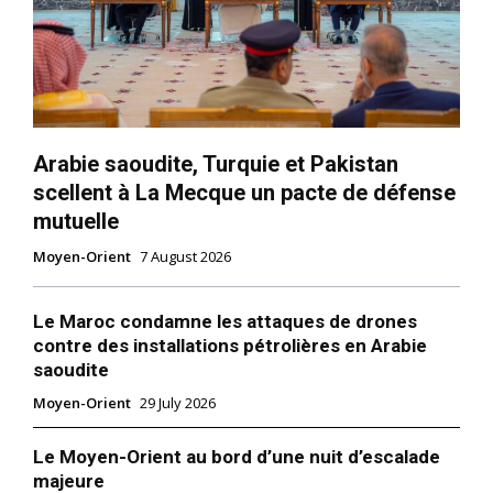
Arabie saoudite, Turquie et Pakistan
S'ABONNER MAINTENANT
scellent à La Mecque un pacte de défense
mutuelle
Moyen-Orient
7 August 2026
Insight Publications
Le Maroc condamne les attaques de drones
À propos
contre des installations pétrolières en Arabie
saoudite
Nous contacter
Moyen-Orient
29 July 2026
Formules d’abonnement
Mon compte
Le Moyen-Orient au bord d’une nuit d’escalade
majeure