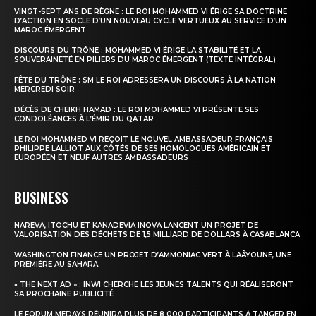
VINGT-SEPT ANS DE RÈGNE : LE ROI MOHAMMED VI ÉRIGE SA DOCTRINE
D’ACTION EN SOCLE D’UN NOUVEAU CYCLE VERTUEUX AU SERVICE D’UN
MAROC ÉMERGENT
DISCOURS DU TRÔNE : MOHAMMED VI ÉRIGE LA STABILITÉ ET LA
SOUVERAINETÉ EN PILIERS DU MAROC ÉMERGENT (TEXTE INTÉGRAL)
FÊTE DU TRÔNE : SM LE ROI ADRESSERA UN DISCOURS À LA NATION
MERCREDI SOIR
DÉCÈS DE CHEIKH HAMAD : LE ROI MOHAMMED VI PRÉSENTE SES
CONDOLÉANCES À L’ÉMIR DU QATAR
LE ROI MOHAMMED VI REÇOIT LE NOUVEL AMBASSADEUR FRANÇAIS
PHILIPPE LALLIOT AUX CÔTÉS DE SES HOMOLOGUES AMÉRICAIN ET
EUROPÉEN ET NEUF AUTRES AMBASSADEURS
BUSINESS
NAREVA, ITOCHU ET KANADEVIA INOVA LANCENT UN PROJET DE
VALORISATION DES DÉCHETS DE 1,5 MILLIARD DE DOLLARS À CASABLANCA
WASHINGTON FINANCE UN PROJET D’AMMONIAC VERT À LAÂYOUNE, UNE
PREMIÈRE AU SAHARA
« THE NEXT AD » : INWI CHERCHE LES JEUNES TALENTS QUI RÉALISERONT
SA PROCHAINE PUBLICITÉ
LE FORUM MEDAYS RÉUNIRA PLUS DE 8 000 PARTICIPANTS À TANGER EN