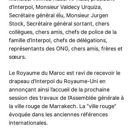
confère au Maroc…
d’Interpol, Monsieur Valdecy Urquiza,
Un autre plafond de verre
brisé : Hammouchi hisse le
Secrétaire général élu, Monsieur Jurgen
Maroc parmi les grands de la
Stock, Secrétaire général sortant, chers
sécurité internationale
8 November 2024
collègues, chers amis, chefs de police de la
In "Tribune"
famille d’Interpol, chefs de délégations,
représentants des ONG, chers amis, frères et
sœurs.
Le Royaume du Maroc est ravi de recevoir le
drapeau d’Interpol du Royaume-Uni en
annonçant ainsi l’accueil de la prochaine
session des travaux de l’Assemblée générale à
la ville rouge de Marrakech. La “ville rouge”
évoquée dans les anciennes références
internationales.