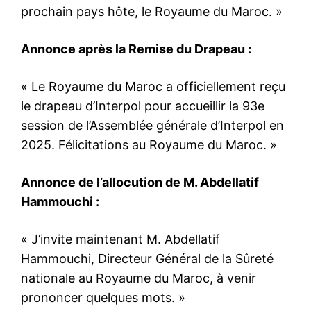
prochain pays hôte, le Royaume du Maroc. »
Annonce après la Remise du Drapeau :
« Le Royaume du Maroc a officiellement reçu
le drapeau d’Interpol pour accueillir la 93e
session de l’Assemblée générale d’Interpol en
2025. Félicitations au Royaume du Maroc. »
S'ABONNER MAINTENANT
Annonce de l’allocution de M. Abdellatif
Hammouchi :
Insight Publications
« J’invite maintenant M. Abdellatif
À propos
Hammouchi, Directeur Général de la Sûreté
Nous contacter
nationale au Royaume du Maroc, à venir
Formules d’abonnement
prononcer quelques mots. »