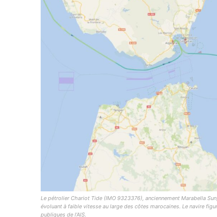
Related
Le Japon réceptionne une carga
pétrole russe sur un navire sanct
une première depuis 2023
10 June 2025
In "Monde"
Le pétrolier Chariot Tide (IMO 9323376), anciennement Marabella Sun,
évoluant à faible vitesse au large des côtes marocaines. Le navire figur
publiques de l’AIS.