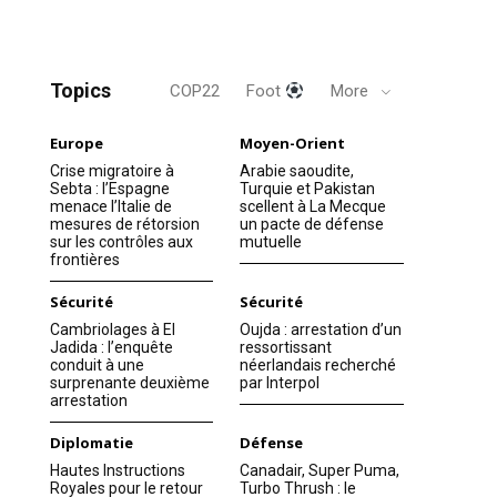
Topics
COP22
Foot
More
Europe
Moyen-Orient
Crise migratoire à
Arabie saoudite,
Sebta : l’Espagne
Turquie et Pakistan
menace l’Italie de
scellent à La Mecque
mesures de rétorsion
un pacte de défense
sur les contrôles aux
mutuelle
frontières
Sécurité
Sécurité
Cambriolages à El
Oujda : arrestation d’un
Jadida : l’enquête
ressortissant
conduit à une
néerlandais recherché
surprenante deuxième
par Interpol
arrestation
Diplomatie
Défense
Hautes Instructions
Canadair, Super Puma,
Royales pour le retour
Turbo Thrush : le