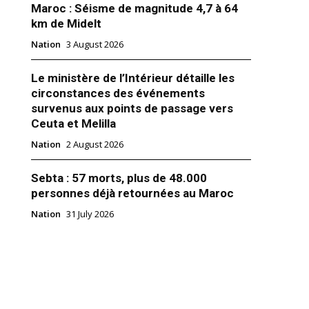
Maroc : Séisme de magnitude 4,7 à 64
km de Midelt
Nation
3 August 2026
Le ministère de l’Intérieur détaille les
 orientale : la guerre des
circonstances des événements
s aura-t-elle lieu?
survenus aux points de passage vers
2018
Ceuta et Melilla
m Accords"
Nation
2 August 2026
Sebta : 57 morts, plus de 48.000
personnes déjà retournées au Maroc
Nation
31 July 2026