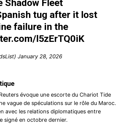
ce Shadow Fleet
panish tug after it lost
ne failure in the
tter.com/l5zErTQ0iK
dsList)
January 28, 2026
tique
Reuters évoque une escorte du Chariot Tide
ne vague de spéculations sur le rôle du Maroc.
ien avec les relations diplomatiques entre
e signé en octobre dernier.