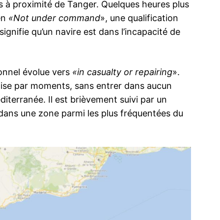
 à proximité de Tanger. Quelques heures plus
 en
«Not under command
», une qualification
signifie qu’un navire est dans l’incapacité de
ma
ence de
ionnel évolue vers
«in casualty or repairing
».
ation
ilise par moments, sans entrer dans aucun
Insight Publicatio
éditerranée. Il est brièvement suivi par un
 dans une zone parmi les plus fréquentées du
À propos
Nous contacter
Formules d’abonnement
Mon compte
INTENANT