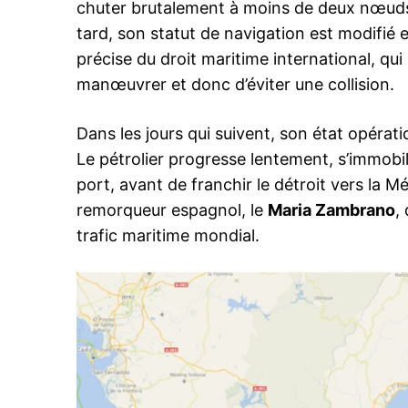
chuter brutalement à moins de deux nœuds
tard, son statut de navigation est modifié
précise du droit maritime international, qui 
manœuvrer et donc d’éviter une collision.
le1.
l'intellig
Dans les jours qui suivent, son état opérat
l'inform
Le pétrolier progresse lentement, s’immob
port, avant de franchir le détroit vers la M
remorqueur espagnol, le
Maria Zambrano
,
trafic maritime mondial.
S'ABONNER MA