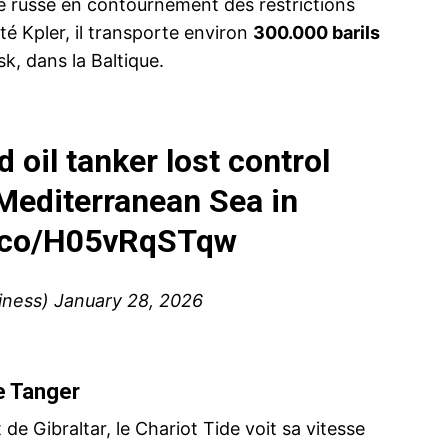
le russe en contournement des restrictions
té Kpler, il transporte environ
300.000 barils
k, dans la Baltique.
 oil tanker lost control
 Mediterranean Sea in
t.co/H05vRqSTqw
iness)
January 28, 2026
e Tanger
t de Gibraltar, le Chariot Tide voit sa vitesse