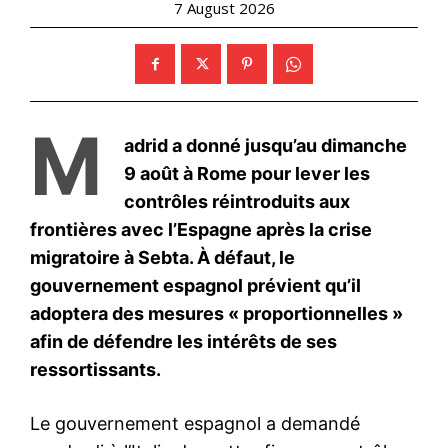
L’AFP raconte l’atmosphère
de fin de règne qui s’installe
à l’Élysée
1 May 2026
In "Monde"