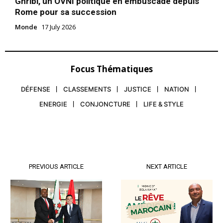
Ghribi, un OVNI politique en embuscade depuis
Rome pour sa succession
Monde
17 July 2026
Focus Thématiques
DÉFENSE
CLASSEMENTS
JUSTICE
NATION
ENERGIE
CONJONCTURE
LIFE & STYLE
PREVIOUS ARTICLE
NEXT ARTICLE
le1.ma
l'intelligence de
l'information