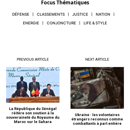
Focus Thématiques
DÉFENSE
CLASSEMENTS
JUSTICE
NATION
ENERGIE
CONJONCTURE
LIFE & STYLE
PREVIOUS ARTICLE
NEXT ARTICLE
S'ABONNER MAINTENANT
Insight Publications
À propos
La République du Sénégal
réitère son soutien à la
Ukraine : les volontaires
Nous contacter
souveraineté du Royaume du
étrangers reconnus comme
Maroc sur le Sahara
combattants à part entière
Formules d’abonnement