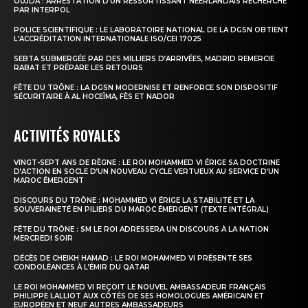
OUJDA : ARRESTATION D’UN RESSORTISSANT NÉERLANDAIS RECHERCHÉ
PAR INTERPOL
POLICE SCIENTIFIQUE : LE LABORATOIRE NATIONAL DE LA DGSN OBTIENT
L’ACCRÉDITATION INTERNATIONALE ISO/CEI 17025
SEBTA SUBMERGÉE PAR DES MILLIERS D’ARRIVÉES, MADRID REMERCIE
RABAT ET PRÉPARE LES RETOURS
FÊTE DU TRÔNE : LA DGSN MODERNISE ET RENFORCE SON DISPOSITIF
SÉCURITAIRE À AL HOCEÏMA, FÈS ET NADOR
ACTIVITÉS ROYALES
VINGT-SEPT ANS DE RÈGNE : LE ROI MOHAMMED VI ÉRIGE SA DOCTRINE
D’ACTION EN SOCLE D’UN NOUVEAU CYCLE VERTUEUX AU SERVICE D’UN
MAROC ÉMERGENT
DISCOURS DU TRÔNE : MOHAMMED VI ÉRIGE LA STABILITÉ ET LA
SOUVERAINETÉ EN PILIERS DU MAROC ÉMERGENT (TEXTE INTÉGRAL)
FÊTE DU TRÔNE : SM LE ROI ADRESSERA UN DISCOURS À LA NATION
MERCREDI SOIR
DÉCÈS DE CHEIKH HAMAD : LE ROI MOHAMMED VI PRÉSENTE SES
CONDOLÉANCES À L’ÉMIR DU QATAR
LE ROI MOHAMMED VI REÇOIT LE NOUVEL AMBASSADEUR FRANÇAIS
PHILIPPE LALLIOT AUX CÔTÉS DE SES HOMOLOGUES AMÉRICAIN ET
EUROPÉEN ET NEUF AUTRES AMBASSADEURS