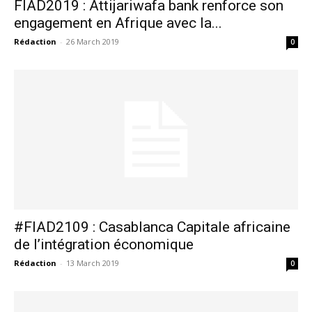
FIAD2019 : Attijariwafa bank renforce son
engagement en Afrique avec la...
Rédaction
-
26 March 2019
0
S'ABONNER MAINTENANT
Insight Publications
À propos
Nous contacter
Formules d’abonnement
Mon compte
#FIAD2109 : Casablanca Capitale africaine
de l’intégration économique
Rédaction
-
13 March 2019
0