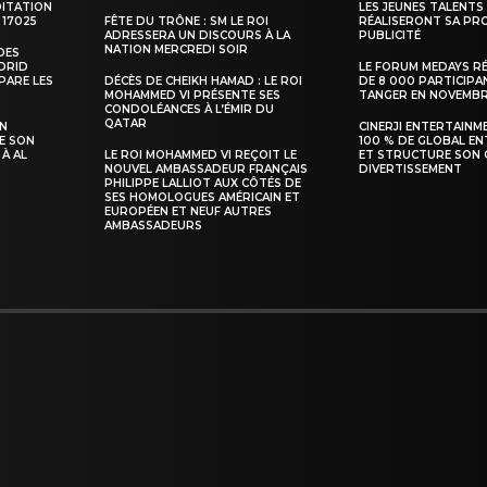
DITATION
LES JEUNES TALENTS
 17025
FÊTE DU TRÔNE : SM LE ROI
RÉALISERONT SA PR
ADRESSERA UN DISCOURS À LA
PUBLICITÉ
NATION MERCREDI SOIR
DES
ADRID
LE FORUM MEDAYS R
PARE LES
DÉCÈS DE CHEIKH HAMAD : LE ROI
DE 8 000 PARTICIPA
INTENANT
MOHAMMED VI PRÉSENTE SES
TANGER EN NOVEMB
CONDOLÉANCES À L’ÉMIR DU
QATAR
SN
CINERJI ENTERTAINM
E SON
100 % DE GLOBAL E
 À AL
LE ROI MOHAMMED VI REÇOIT LE
ET STRUCTURE SON 
NOUVEL AMBASSADEUR FRANÇAIS
DIVERTISSEMENT
PHILIPPE LALLIOT AUX CÔTÉS DE
SES HOMOLOGUES AMÉRICAIN ET
EUROPÉEN ET NEUF AUTRES
AMBASSADEURS