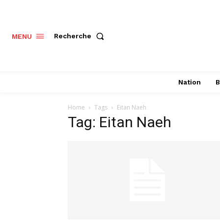
Recherche
MENU
Nation
B
Home
Tags
Eitan Naeh
Tag: Eitan Naeh