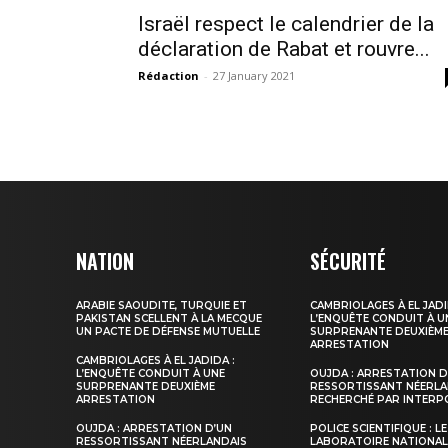
Israël respect le calendrier de la
déclaration de Rabat et rouvre...
Rédaction
-
27 January 2021
le1.
l'intellig
l'inform
NATION
SÉCURITÉ
ARABIE SAOUDITE, TURQUIE ET
CAMBRIOLAGES À EL JADI
PAKISTAN SCELLENT À LA MECQUE
L’ENQUÊTE CONDUIT À U
UN PACTE DE DÉFENSE MUTUELLE
SURPRENANTE DEUXIÈM
ARRESTATION
CAMBRIOLAGES À EL JADIDA :
L’ENQUÊTE CONDUIT À UNE
OUJDA : ARRESTATION D
SURPRENANTE DEUXIÈME
RESSORTISSANT NÉERLA
ARRESTATION
RECHERCHÉ PAR INTERP
OUJDA : ARRESTATION D’UN
POLICE SCIENTIFIQUE : LE
RESSORTISSANT NÉERLANDAIS
LABORATOIRE NATIONAL