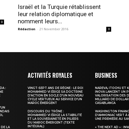
Israël et la Turquie rétablissent
leur relation diplomatique et
nomment leurs...
0
Rédaction
-
21 November 2016
0
ma
ence de
ation
ACTIVITÉS ROYALES
BUSINESS
Insight Publicatio
DA :
VINGT-SEPT ANS DE RÈGNE : LE ROI
NAREVA, ITOCHU ET 
NE
MOHAMMED VI ÉRIGE SA DOCTRINE
INOVA LANCENT UN 
E
D’ACTION EN SOCLE D’UN NOUVEAU
VALORISATION DES D
CYCLE VERTUEUX AU SERVICE D’UN
MILLIARD DE DOLLAR
À propos
MAROC ÉMERGENT
CASABLANCA
’UN
Nous contacter
NDAIS
DISCOURS DU TRÔNE :
WASHINGTON FINANC
OL
MOHAMMED VI ÉRIGE LA STABILITÉ
D’AMMONIAC VERT À 
Formules d’abonnement
ET LA SOUVERAINETÉ EN PILIERS
UNE PREMIÈRE AU S
DU MAROC ÉMERGENT (TEXTE
Mon compte
INTÉGRAL)
 DE LA
« THE NEXT AD » : IN