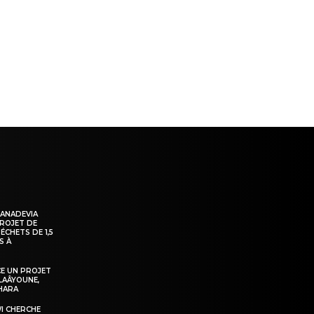
ns
KANADEVIA
PROJET DE
ÉCHETS DE 1,5
S À
E UN PROJET
LAÂYOUNE,
AHARA
WI CHERCHE