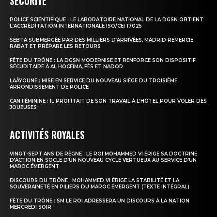
SÉCURITÉ
POLICE SCIENTIFIQUE : LE LABORATOIRE NATIONAL DE LA DGSN OBTIENT
le1.ma
L’ACCRÉDITATION INTERNATIONALE ISO/CEI 17025
l'intelligence de
SEBTA SUBMERGÉE PAR DES MILLIERS D’ARRIVÉES, MADRID REMERCIE
RABAT ET PRÉPARE LES RETOURS
l'information
FÊTE DU TRÔNE : LA DGSN MODERNISE ET RENFORCE SON DISPOSITIF
SÉCURITAIRE À AL HOCEÏMA, FÈS ET NADOR
LAÂYOUNE : MISE EN SERVICE DU NOUVEAU SIÈGE DU TROISIÈME
ARRONDISSEMENT DE POLICE
CAN FÉMININE : IL PROFITAIT DE SON TRAVAIL À L’HÔTEL POUR VOLER DES
JOUEUSES
ACTIVITÉS ROYALES
VINGT-SEPT ANS DE RÈGNE : LE ROI MOHAMMED VI ÉRIGE SA DOCTRINE
D’ACTION EN SOCLE D’UN NOUVEAU CYCLE VERTUEUX AU SERVICE D’UN
MAROC ÉMERGENT
DISCOURS DU TRÔNE : MOHAMMED VI ÉRIGE LA STABILITÉ ET LA
S'ABONNER MAINTENANT
SOUVERAINETÉ EN PILIERS DU MAROC ÉMERGENT (TEXTE INTÉGRAL)
FÊTE DU TRÔNE : SM LE ROI ADRESSERA UN DISCOURS À LA NATION
MERCREDI SOIR