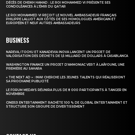
DÉCÈS DE CHEIKH HAMAD : LE ROI MOHAMMED VI PRÉSENTE SES
CONDOLÉANCES À L’ÉMIR DU QATAR
Insight Publications
LE ROI MOHAMMED VI REÇOIT LE NOUVEL AMBASSADEUR FRANÇAIS
PHILIPPE LALLIOT AUX CÔTÉS DE SES HOMOLOGUES AMÉRICAIN ET
À propos
EUROPÉEN ET NEUF AUTRES AMBASSADEURS
Nous contacter
BUSINESS
Formules d’abonnement
Mon compte
NAREVA, ITOCHU ET KANADEVIA INOVA LANCENT UN PROJET DE
VALORISATION DES DÉCHETS DE 1,5 MILLIARD DE DOLLARS À CASABLANCA
WASHINGTON FINANCE UN PROJET D’AMMONIAC VERT À LAÂYOUNE, UNE
PREMIÈRE AU SAHARA
« THE NEXT AD » : INWI CHERCHE LES JEUNES TALENTS QUI RÉALISERONT
SA PROCHAINE PUBLICITÉ
LE FORUM MEDAYS RÉUNIRA PLUS DE 8 000 PARTICIPANTS À TANGER EN
NOVEMBRE
CINERJI ENTERTAINMENT RACHÈTE 100 % DE GLOBAL ENTERTAINMENT ET
STRUCTURE SON GROUPE DE DIVERTISSEMENT