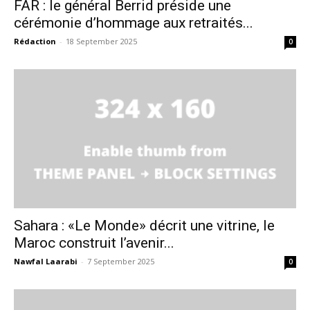
FAR : le général Berrid préside une
cérémonie d’hommage aux retraités...
Rédaction
-
18 September 2025
0
S'ABONNER MAINTENANT
Insight Publications
À propos
Nous contacter
Formules d’abonnement
Mon compte
Sahara : «Le Monde» décrit une vitrine, le
Maroc construit l’avenir...
Nawfal Laarabi
-
7 September 2025
0