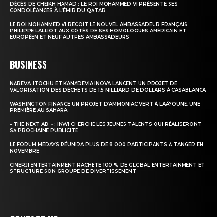
DÉCÈS DE CHEIKH HAMAD : LE ROI MOHAMMED VI PRÉSENTE SES
CONDOLÉANCES À L’ÉMIR DU QATAR
Insight Publications
LE ROI MOHAMMED VI REÇOIT LE NOUVEL AMBASSADEUR FRANÇAIS
PHILIPPE LALLIOT AUX CÔTÉS DE SES HOMOLOGUES AMÉRICAIN ET
À propos
EUROPÉEN ET NEUF AUTRES AMBASSADEURS
Nous contacter
BUSINESS
Formules d’abonnement
Mon compte
NAREVA, ITOCHU ET KANADEVIA INOVA LANCENT UN PROJET DE
VALORISATION DES DÉCHETS DE 1,5 MILLIARD DE DOLLARS À CASABLANCA
WASHINGTON FINANCE UN PROJET D’AMMONIAC VERT À LAÂYOUNE, UNE
PREMIÈRE AU SAHARA
« THE NEXT AD » : INWI CHERCHE LES JEUNES TALENTS QUI RÉALISERONT
SA PROCHAINE PUBLICITÉ
LE FORUM MEDAYS RÉUNIRA PLUS DE 8 000 PARTICIPANTS À TANGER EN
NOVEMBRE
CINERJI ENTERTAINMENT RACHÈTE 100 % DE GLOBAL ENTERTAINMENT ET
STRUCTURE SON GROUPE DE DIVERTISSEMENT