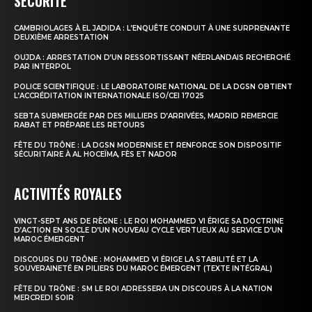
SÉCURITÉ
CAMBRIOLAGES À EL JADIDA : L’ENQUÊTE CONDUIT À UNE SURPRENANTE
le1.ma
DEUXIÈME ARRESTATION
l'intelligence de
OUJDA : ARRESTATION D’UN RESSORTISSANT NÉERLANDAIS RECHERCHÉ
PAR INTERPOL
l'information
POLICE SCIENTIFIQUE : LE LABORATOIRE NATIONAL DE LA DGSN OBTIENT
L’ACCRÉDITATION INTERNATIONALE ISO/CEI 17025
SEBTA SUBMERGÉE PAR DES MILLIERS D’ARRIVÉES, MADRID REMERCIE
RABAT ET PRÉPARE LES RETOURS
FÊTE DU TRÔNE : LA DGSN MODERNISE ET RENFORCE SON DISPOSITIF
SÉCURITAIRE À AL HOCEÏMA, FÈS ET NADOR
ACTIVITÉS ROYALES
VINGT-SEPT ANS DE RÈGNE : LE ROI MOHAMMED VI ÉRIGE SA DOCTRINE
D’ACTION EN SOCLE D’UN NOUVEAU CYCLE VERTUEUX AU SERVICE D’UN
MAROC ÉMERGENT
DISCOURS DU TRÔNE : MOHAMMED VI ÉRIGE LA STABILITÉ ET LA
S'ABONNER MAINTENANT
SOUVERAINETÉ EN PILIERS DU MAROC ÉMERGENT (TEXTE INTÉGRAL)
FÊTE DU TRÔNE : SM LE ROI ADRESSERA UN DISCOURS À LA NATION
MERCREDI SOIR