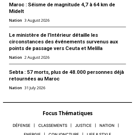
Maroc : Séisme de magnitude 4,7 à 64 km de
Midelt
Nation
3 August 2026
Le ministère de l’Intérieur détaille les
circonstances des événements survenus aux
points de passage vers Ceuta et Melilla
Nation
2 August 2026
S'ABONNER MAINTENANT
Sebta : 57 morts, plus de 48.000 personnes déjà
retournées au Maroc
Nation
31 July 2026
Insight Publications
À propos
Focus Thématiques
Nous contacter
Formules d’abonnement
DÉFENSE
CLASSEMENTS
JUSTICE
NATION
Mon compte
ENERGIE
CONJONCTURE
LIFE & STYLE