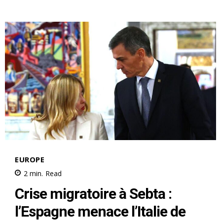
Drapeau marocain arraché et
brûlé : l’ambassade du Maroc
saisit la justice et des appels
à la vigilance avant Maroc-
France
6 July 2026
In "Sport"