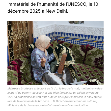
immatériel de l’humanité de l’UNESCO, le 10
décembre 2025 à New Delhi.
Maîtresse brodeuse exécutant au fil d’or la broderie ntaâ, mettant en valeur
le motif du paon « taoussa » et une frise florale sur un caftan en velours
vert. La praticienne se sert d’un outil en bois pour maintenir le tissu stable
lors de l’exécution de la broderie. – © Direction du Patrimoine culturel,
Ministère de la Jeunesse, de la Culture et de la Communication