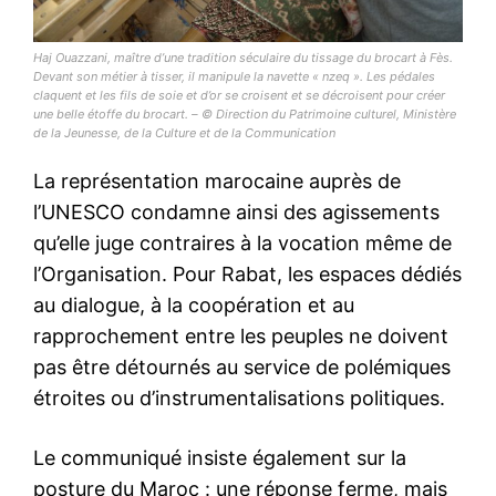
Haj Ouazzani, maître d’une tradition séculaire du tissage du brocart à Fès.
Devant son métier à tisser, il manipule la navette « nzeq ». Les pédales
claquent et les fils de soie et d’or se croisent et se décroisent pour créer
une belle étoffe du brocart. – © Direction du Patrimoine culturel, Ministère
de la Jeunesse, de la Culture et de la Communication
La représentation marocaine auprès de
l’UNESCO condamne ainsi des agissements
qu’elle juge contraires à la vocation même de
l’Organisation. Pour Rabat, les espaces dédiés
au dialogue, à la coopération et au
rapprochement entre les peuples ne doivent
pas être détournés au service de polémiques
étroites ou d’instrumentalisations politiques.
Le communiqué insiste également sur la
posture du Maroc : une réponse ferme, mais