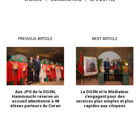
Related
PREVIOUS ARTICLE
NEXT ARTICLE
Le Caftan marocain inscrit
Omar Hilale : l’arganier, de
sur la liste du Patrimoine
l’arbre marocain au symbole
culturel immatériel de
universel de résilience
l’Humanité
climatique
Aux JPO de la DGSN,
La DGSN et le Médiateur
10 December 2025
10 May 2026
Hammouchi réserve un
s’engagent pour des
In "Nation"
In "Diplomatie"
accueil attentionné à 98
services plus simples et plus
élèves porteurs du Coran
rapides aux citoyens