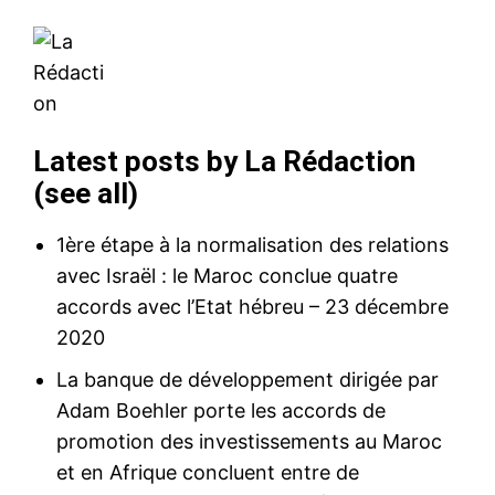
Latest posts by La Rédaction
(
see all
)
1ère étape à la normalisation des relations
S'ABONNER MAINTENANT
avec Israël : le Maroc conclue quatre
accords avec l’Etat hébreu
– 23 décembre
2020
La banque de développement dirigée par
Insight Publications
Adam Boehler porte les accords de
À propos
promotion des investissements au Maroc
Nous contacter
et en Afrique concluent entre de