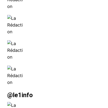
@le1info