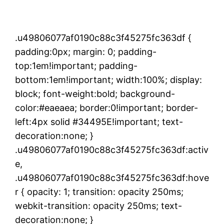
.u49806077af0190c88c3f45275fc363df {
padding:0px; margin: 0; padding-
top:1em!important; padding-
bottom:1em!important; width:100%; display:
block; font-weight:bold; background-
color:#eaeaea; border:0!important; border-
left:4px solid #34495E!important; text-
decoration:none; }
.u49806077af0190c88c3f45275fc363df:activ
e,
.u49806077af0190c88c3f45275fc363df:hove
r { opacity: 1; transition: opacity 250ms;
webkit-transition: opacity 250ms; text-
decoration:none; }