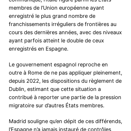
Inde : Plus de 200 morts
dans le crash d’un avion d’Air
India ( vidéo )
12 June 2025
In "Monde"