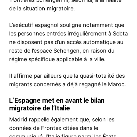
Formules d’abonnement
Mon compte
Related
La Jordanie et l’Irak signent
un nouveau traité de libre-
échange
30 January 2019
In "Moyen-Orient"
Plus de 1 170 pèlerins sont
morts au Hajj ( WSJ )
21 June 2024
In "Moyen-Orient"