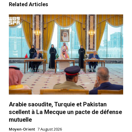
Related Articles
S'ABONNER MAINTENANT
Insight Publications
Arabie saoudite, Turquie et Pakistan
scellent à La Mecque un pacte de défense
À propos
mutuelle
Nous contacter
Moyen-Orient
7 August 2026
Formules d’abonnement