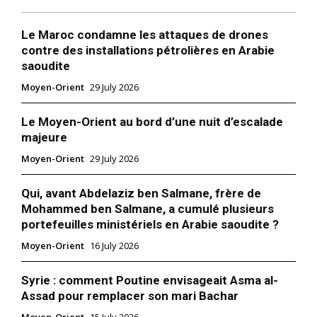
Mon compte
Le Maroc condamne les attaques de drones
contre des installations pétrolières en Arabie
saoudite
Related
Moyen-Orient
29 July 2026
Accueil exceptionnel réservé
au Roi Mohammed VI au
Le Moyen-Orient au bord d’une nuit d’escalade
Bahreïn | L’intelligence de
majeure
l’information
L’accueil exceptionnel et
Moyen-Orient
29 July 2026
grandiose réservé à Sa
Le Bahreïn premier pays
Majesté le Roi Mohammed VI
arabe à féliciter le nouveau
Qui, avant Abdelaziz ben Salmane, frère de
lors de Son arrivée à
ministre israélien
Mohammed ben Salmane, a cumulé plusieurs
Manama, n’a d’égal que la
14 June 2021
portefeuilles ministériels en Arabie saoudite ?
solidité et la profondeur des
25 April 2016
In "Abraham Accords"
relations bilatérales entre le
In "Roi Mohammed VI"
Moyen-Orient
16 July 2026
Maroc et le Bahreïn. La
parade de la cavalerie royale
bahreinie qui a été déployée
Syrie : comment Poutine envisageait Asma al-
en l’honneur du Roi…
Assad pour remplacer son mari Bachar