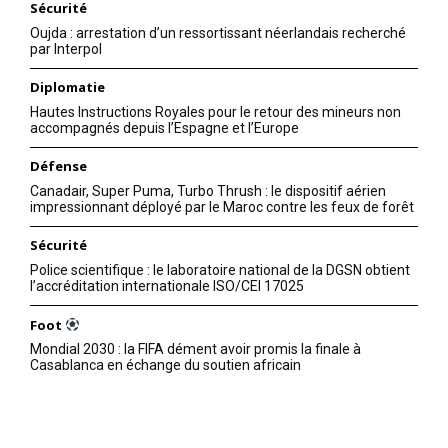
Sécurité
Oujda : arrestation d’un ressortissant néerlandais recherché
par Interpol
Diplomatie
Hautes Instructions Royales pour le retour des mineurs non
accompagnés depuis l’Espagne et l’Europe
Défense
Canadair, Super Puma, Turbo Thrush : le dispositif aérien
impressionnant déployé par le Maroc contre les feux de forêt
Sécurité
Police scientifique : le laboratoire national de la DGSN obtient
l’accréditation internationale ISO/CEI 17025
Foot
Mondial 2030 : la FIFA dément avoir promis la finale à
le1.ma
Casablanca en échange du soutien africain
l'intelligence de
l'information