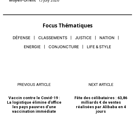
Moyen-Orient
15 July 2026
Décès de l’ancien émir du
Qatar, Cheikh Hamad ben
Khalifa Al Thani, à 74 ans
Focus Thématiques
12 July 2026
In "Moyen-Orient"
DÉFENSE
CLASSEMENTS
JUSTICE
NATION
ENERGIE
CONJONCTURE
LIFE & STYLE
PREVIOUS ARTICLE
NEXT ARTICLE
Vaccin contre le Covid-19 :
Fête des célibataires : 63,86
La logistique élimine d’office
milliards € de ventes
les pays pauvres d’une
réalisées par Alibaba en 4
vaccination immédiate
jours