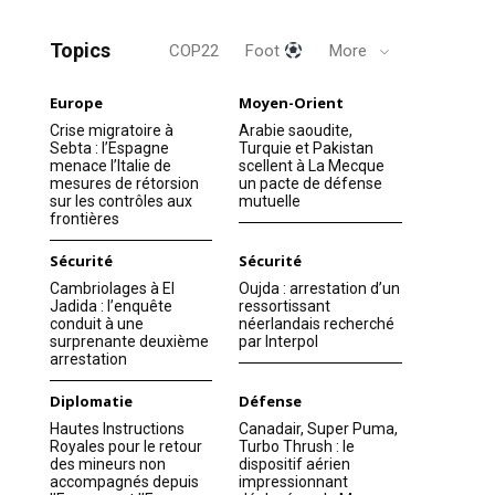
Topics
COP22
Foot
More
Europe
Moyen-Orient
Crise migratoire à
Arabie saoudite,
Sebta : l’Espagne
Turquie et Pakistan
menace l’Italie de
scellent à La Mecque
mesures de rétorsion
un pacte de défense
sur les contrôles aux
mutuelle
frontières
Sécurité
Sécurité
Cambriolages à El
Oujda : arrestation d’un
Jadida : l’enquête
ressortissant
conduit à une
néerlandais recherché
surprenante deuxième
par Interpol
arrestation
Diplomatie
Défense
Hautes Instructions
Canadair, Super Puma,
Royales pour le retour
Turbo Thrush : le
des mineurs non
dispositif aérien
accompagnés depuis
impressionnant