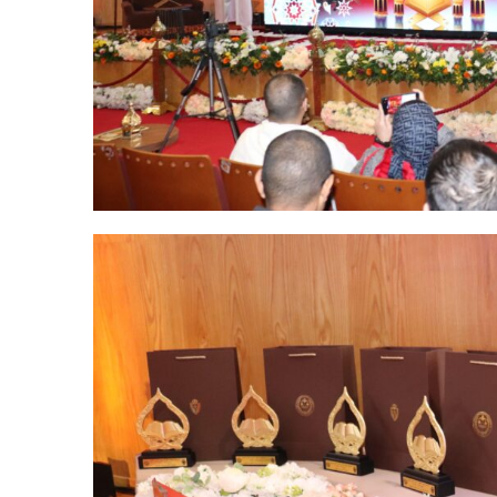
le1.
l'intellig
l'inform
S'ABONNER MA