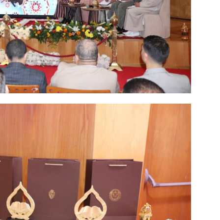
ma
ence de
ation
Insight Publicatio
À propos
Nous contacter
Formules d’abonnement
Mon compte
INTENANT