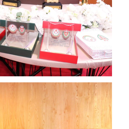
eté
Une campagne médicale au profit des
Signature d’
nies de
veuves et retraités de la sûreté nationale
l’accès à l’
28 March 2026
des familles
In "Sécurité"
7 March 20
In "Sécurité