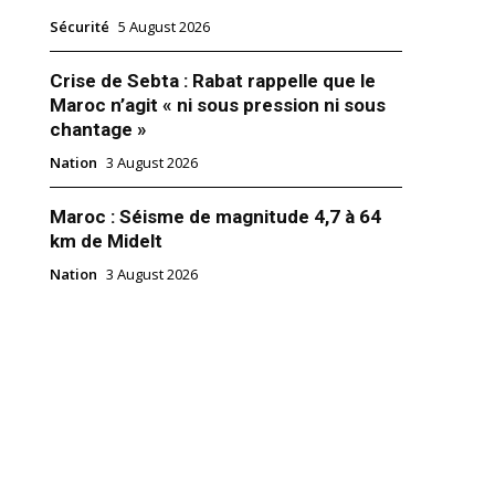
Sécurité
5 August 2026
Crise de Sebta : Rabat rappelle que le
Maroc n’agit « ni sous pression ni sous
chantage »
Nation
3 August 2026
Maroc : Séisme de magnitude 4,7 à 64
km de Midelt
Nation
3 August 2026
un partenariat pour faciliter
enseignement supérieur au profit
 de la Sûreté nationale
26
"