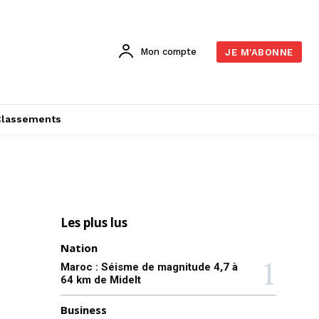
Mon compte
JE M'ABONNE
Classements
Les plus lus
Nation
Maroc : Séisme de magnitude 4,7 à
64 km de Midelt
Business