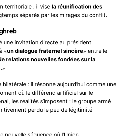
territoriale : il vise
la réunification des
ngtemps séparés par les mirages du conflit.
aghreb
 une invitation directe au président
à «
un dialogue fraternel sincère
» entre le
de relations nouvelles fondées sur la
e
.»
 bilatérale : il résonne aujourd’hui comme une
ment où le différend artificiel sur le
onal, les réalités s’imposent : le groupe armé
finitivement perdu le peu de légitimité
ne nouvelle séquence où l’Union