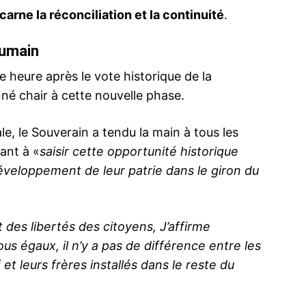
ncarne la réconciliation et la continuité
.
humain
ne heure après le vote historique de la
Marche Vert
du discour
né chair à cette nouvelle phase.
6 Novembe
In "Analysis
e, le Souverain a tendu la main à tous les
ant à «
saisir cette opportunité historique
développement de leur patrie dans le giron du
 31
Hakim Hajoui sur “The Telegraph” : « Après
», symbole
la percée de l’ONU, la longue marche du
Maroc vers l’unité atteint un moment
décisif »
t des libertés des citoyens, J’affirme
7 November 2025
us égaux, il n’y a pas de différence entre les
In "Diplomatie"
 leurs frères installés dans le reste du