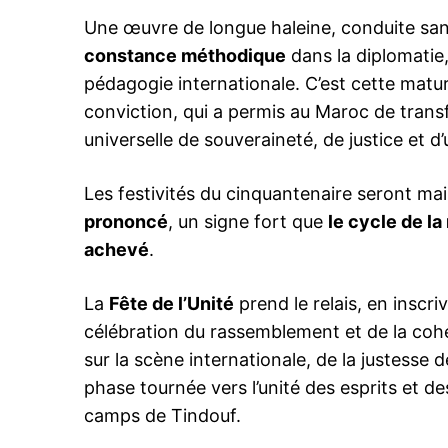
Une œuvre de longue haleine, conduite san
constance méthodique
dans la diplomatie, 
pédagogie internationale. C’est cette maturit
le1.
conviction, qui a permis au Maroc de tran
l'intellig
universelle de souveraineté, de justice et d’
l'inform
Les festivités du cinquantenaire seront ma
prononcé
, un signe fort que
le cycle de la
achevé
.
La
Fête de l’Unité
prend le relais, en inscri
célébration du rassemblement et de la coh
sur la scène internationale, de la justesse 
phase tournée vers l’unité des esprits et 
camps de Tindouf.
S'ABONNER MA