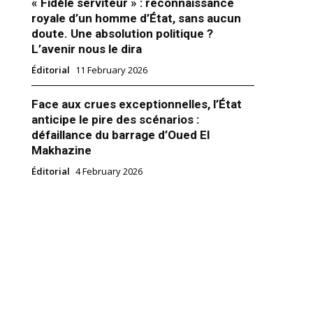
« Fidèle serviteur » : reconnaissance
royale d’un homme d’État, sans aucun
doute. Une absolution politique ?
L’avenir nous le dira
Éditorial
11 February 2026
e : Analyse pluridimensionnelle
s du Roi Mohammed VI
Face aux crues exceptionnelles, l’État
r 2023
anticipe le pire des scénarios :
"
défaillance du barrage d’Oued El
Makhazine
Éditorial
4 February 2026