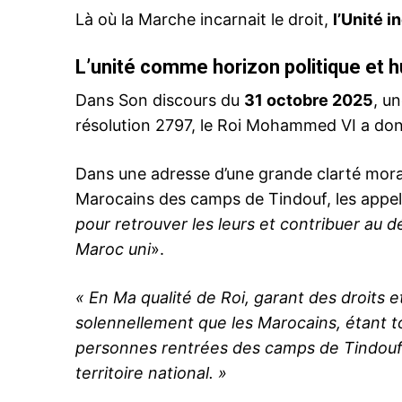
Là où la Marche incarnait le droit,
l’Unité i
L’unité comme horizon politique et 
Related
Dans Son discours du
31 octobre 2025
, u
résolution 2797, le Roi Mohammed VI a don
Dans une adresse d’une grande clarté moral
Marocains des camps de Tindouf, les appel
pour retrouver les leurs et contribuer au 
Le Roi Mohammed VI instaure le
Maroc uni
».
octobre comme «Fête de l’Unité
de la cohésion nationale
4 November 2025
« En Ma qualité de Roi, garant des droits e
In "Sahara Marocain"
solennellement que les Marocains, étant to
personnes rentrées des camps de Tindouf et
territoire national. »