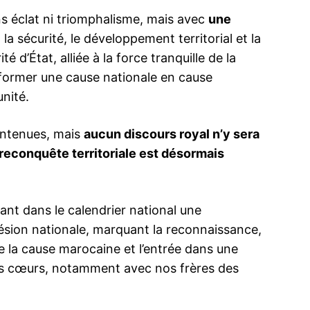
s éclat ni triomphalisme, mais avec
une
la sécurité, le développement territorial et la
é d’État, alliée à la force tranquille de la
ma
sformer une cause nationale en cause
ence de
unité.
ation
Insight Publicatio
intenues, mais
aucun discours royal n’y sera
 reconquête territoriale est désormais
À propos
Nous contacter
Formules d’abonnement
vant dans le calendrier national une
ésion nationale, marquant la reconnaissance,
Mon compte
de la cause marocaine et l’entrée dans une
des cœurs, notamment avec nos frères des
INTENANT