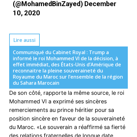
(@MohamedBinZayed)
December
10, 2020
Lire aussi
Communiqué du Cabinet Royal : Trump a
informé le roi Mohammed VI de la décision, à
effet immédiat, des États-Unis d’Amérique de
reconnaitre la pleine souveraineté du
Royaume du Maroc sur l’ensemble de la région
du Sahara Marocain
De son côté, rapporte la même source, le roi
Mohammed VI a exprimé ses sincères
remerciements au prince héritier pour sa
position sincère en faveur de la souveraineté
du Maroc. «Le souverain a réaffirmé sa fierté
des relations fraternelles de longue date