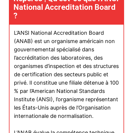
L’armée israélienne affirme
avoir tué le chef de la milice
paramilitaire « Basij », son
adjoint et d’autres hauts
responsables
17 March 2026
In "Moyen-Orient"