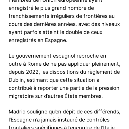
Affaires étrangères a appelé
tous les citoyens koweïtiens
actuellement au Liban à le
quitter immédiatement en
raison de la situation politique
9 November 2017
du pays. Une source officielle
In "Moyen-Orient"
au ministère des Affaires
étrangères a déclaré jeudi,
que cette décision a été prise
suite à la complication de la…