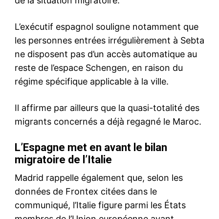
Mon compte
Related
Guerre en Iran : Mise en
Trump prépare un sommet
place d’une cellule de crise
avec les dirigeants arabes à
pour les Marocains au
New York sur la guerre de
Moyen-Orient
Gaza
1 March 2026
22 September 2025
In "Moyen-Orient"
In "USA"
Après l’Arabie Saoudite et le
Bahreïn, le Koweït appelle ses
ressortissants à quitter le
Liban
Le ministère koweïtien des