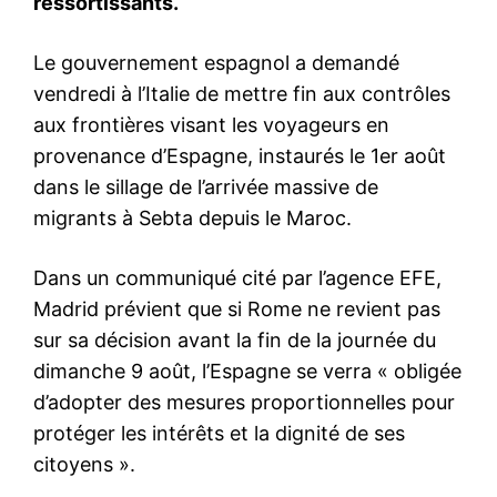
4ème congrès du PAM :
Fatim Ezzahra El Mansouri
votera Abdellatif Ouahbi
3 February 2020
In "Indiscrétions"