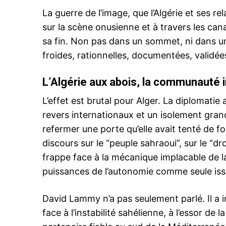
La guerre de l’image, que l’Algérie et ses r
sur la scène onusienne et à travers les can
sa fin. Non pas dans un sommet, ni dans un
Related
froides, rationnelles, documentées, validées
Urgent – Donald Trump appelle
Mohammed VI et lui annonce la
L’Algérie aux abois, la communauté i
reconnaissance des États-Unis de
souveraineté marocaine sur le S
L’effet est brutal pour Alger. La diplomati
Le président américain annonce 
Etats-Unis reconnaissent la souv
revers internationaux et un isolement grandi
marocaine sur le Sahara. D’après
refermer une porte qu’elle avait tenté de f
responsable de l’administration 
Donald Trump a reconnu la légiti
discours sur le “peuple sahraoui”, sur le “dr
du Maroc sur le Sahara dans un 
10 December 2020
frappe face à la mécanique implacable de 
téléphonique avec le roi Moham
In "Sahara Marocain"
marge de cette décision historiq
puissances de l’autonomie comme seule issue
l’administration américaine a an
qu’Israël…
David Lammy n’a pas seulement parlé. Il a 
face à l’instabilité sahélienne, à l’essor de 