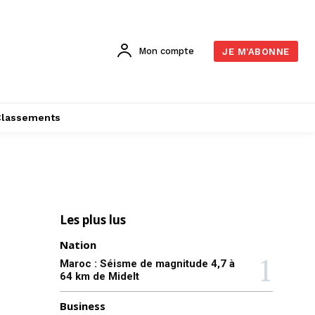
Mon compte
JE M'ABONNE
Classements
Les plus lus
Nation
Maroc : Séisme de magnitude 4,7 à
64 km de Midelt
Business