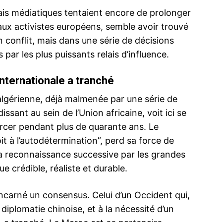
elais médiatiques tentaient encore de prolonger
aux activistes européens, semble avoir trouvé
 conflit, mais dans une série de décisions
 par les plus puissants relais d’influence.
Antonio Gut
pôle de dév
nternationale a tranché
 la la
Dans son ra
ahara
sécurité des
e algérienne, déjà malmenée par une série de
que les
au Sahara m
eraineté
Antonio Gut
ssant au sein de l’Union africaine, voit ici se
 un haut
l’ouverture,
orcer pendant plus de quarante ans. Le
américaine,
Consulat gé
18 October
mité
consulat de
In "Sahara 
Le Maroc obtient une victoire diplomatique
oit à l’autodétermination”, perd sa force de
entretien
diplomatique
historique à l’ONU : un Discours Royal
la reconnaissance successive par les grandes
med VI. En
provinces…
attendu ce soir
ue,
31 October 2025
 crédible, réaliste et durable.
noncé
In "Sahara Marocain"
incarné un consensus. Celui d’un Occident qui,
la diplomatie chinoise, et à la nécessité d’un