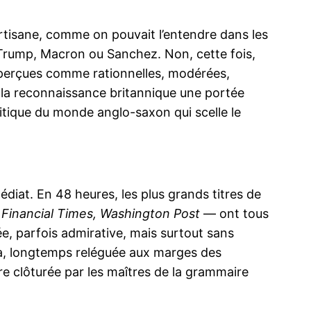
 partisane, comme on pouvait l’entendre dans les
e Trump, Macron ou Sanchez. Non, cette fois,
t perçues comme rationnelles, modérées,
ma
ence de
 la reconnaissance britannique une portée
ation
itique du monde anglo-saxon qui scelle le
Insight Publicatio
À propos
édiat. En 48 heures, les plus grands titres de
Nous contacter
 Financial Times, Washington Post
— ont tous
Formules d’abonnement
ée, parfois admirative, mais surtout sans
Mon compte
a, longtemps reléguée aux marges des
tre clôturée par les maîtres de la grammaire
INTENANT