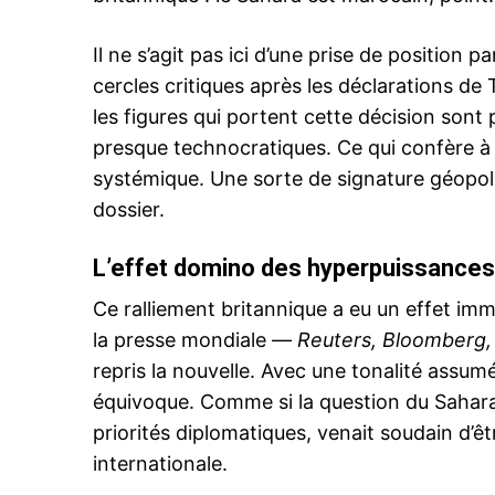
Il ne s’agit pas ici d’une prise de position
cercles critiques après les déclarations d
les figures qui portent cette décision son
le1.
l'intellig
presque technocratiques. Ce qui confère à
l'inform
systémique. Une sorte de signature géopol
dossier.
L’effet domino des hyperpuissances
Ce ralliement britannique a eu un effet imm
la presse mondiale —
Reuters, Bloomberg,
repris la nouvelle. Avec une tonalité assum
équivoque. Comme si la question du Sahar
priorités diplomatiques, venait soudain d’ê
internationale.
S'ABONNER MA