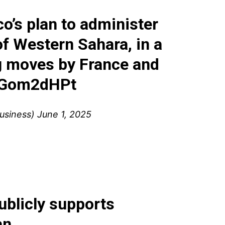
’s plan to administer
of Western Sahara, in a
ng moves by France and
hMGom2dHPt
usiness)
June 1, 2025
publicly supports
n.