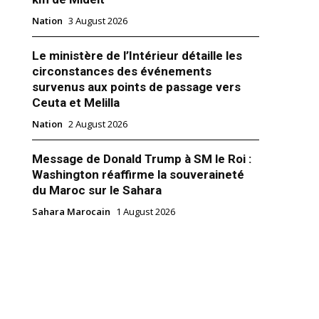
Nation
3 August 2026
Le ministère de l’Intérieur détaille les
circonstances des événements
survenus aux points de passage vers
erres : Le Sahara marocain,
Ceuta et Melilla
eloppement et de stabilité
pport annuel au Conseil de
Nation
2 August 2026
 Nations Unies sur la situation
arocain, le Secrétaire général
erres a mis en avant
Message de Donald Trump à SM le Roi :
 le 14 août dernier, d’un
Washington réaffirme la souveraineté
néral du Tchad à Dakhla. Ce
 2024
du Maroc sur le Sahara
vient la 29ème représentation
Marocain"
 à s’établir dans les
Sahara Marocain
1 August 2026