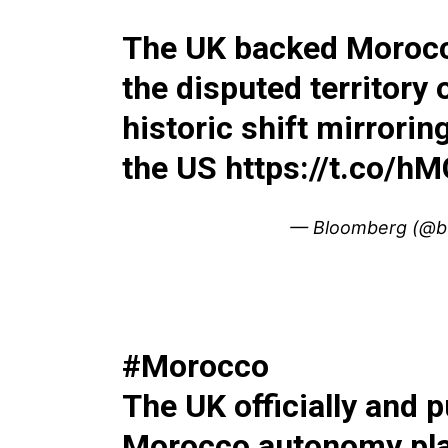
The UK backed Morocco
the disputed territory 
historic shift mirrori
the US
https://t.co/
— Bloomberg (@b
#Morocco
The UK officially and 
Morocco autonomy pla