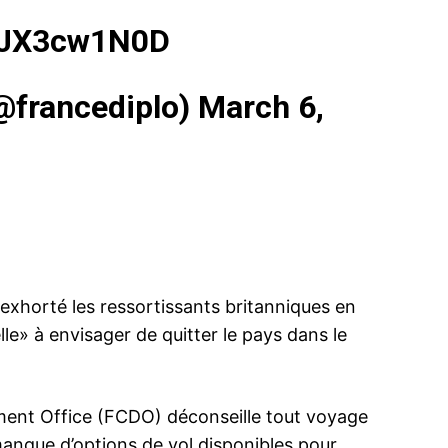
/qJX3cw1N0D
@francediplo)
March 6,
xhorté les ressortissants britanniques en
le» à envisager de quitter le pays dans le
nt Office (FCDO) déconseille tout voyage
manque d’options de vol disponibles pour