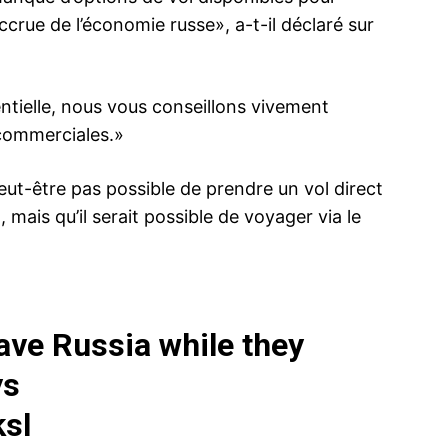
ccrue de l’économie russe», a-t-il déclaré sur
ntielle, nous vous conseillons vivement
ma
 commerciales.»
ence de
ation
eut-être pas possible de prendre un vol direct
Insight Publicatio
 mais qu’il serait possible de voyager via le
À propos
Nous contacter
Formules d’abonnement
ave Russia while they
Mon compte
ys
sl