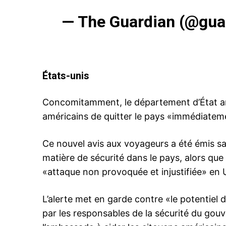
S'ABONNER MA
— The Guardian (@gua
Related
Le Maroc, Israel, l’Arabie saoudit
États-unis
l’Irak et le Koweït appellent leurs
ressortissants à quitter l’Ukraine
Concomitamment, le département d’État a
12 February 2022
In "Monde"
américains de quitter le pays «immédiatem
Ce nouvel avis aux voyageurs a été émis s
matière de sécurité dans le pays, alors que
«attaque non provoquée et injustifiée» en 
L’alerte met en garde contre «le potentiel
par les responsables de la sécurité du gouv