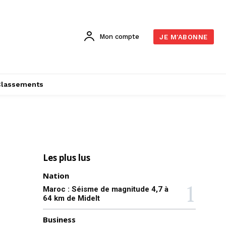
Mon compte
JE M'ABONNE
Classements
Les plus lus
Nation
Maroc : Séisme de magnitude 4,7 à
64 km de Midelt
Business