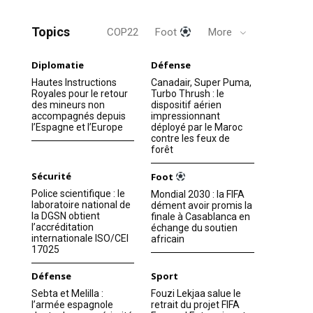
Topics
COP22
Foot
More
Diplomatie
Défense
Hautes Instructions
Canadair, Super Puma,
Royales pour le retour
Turbo Thrush : le
des mineurs non
dispositif aérien
accompagnés depuis
impressionnant
l’Espagne et l’Europe
déployé par le Maroc
contre les feux de
forêt
Sécurité
Foot
Police scientifique : le
Mondial 2030 : la FIFA
laboratoire national de
dément avoir promis la
la DGSN obtient
finale à Casablanca en
l’accréditation
échange du soutien
internationale ISO/CEI
africain
17025
Défense
Sport
Sebta et Melilla :
Fouzi Lekjaa salue le
l’armée espagnole
retrait du projet FIFA