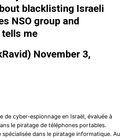
out blacklisting Israeli
es NSO group and
l tells me
de
Les Emirats
 Ouganda
Qatar et leu
egasus
israélienne
kRavid)
November 3,
Le gouverne
aurait utili
technologie
espionner le
de hauts re
l’Arabie sao
1 Septembe
Renseignement : La DGSI et la DRM
Tamim Ben H
In "Abraha
françaises étaient prêtes à investir jusqu’à
Meteb Ben A
80 millions d’euros pour avoir Pegasus
ancien…
19 July 2026
In "Monde"
e de cyber-espionnage en Israël, évaluée à
e dans le piratage de téléphones portables.
 spécialisée dans le piratage informatique. Au