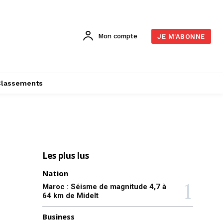
Mon compte
JE M'ABONNE
Classements
Les plus lus
Nation
Maroc : Séisme de magnitude 4,7 à
64 km de Midelt
Business