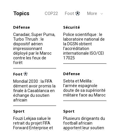
Topics
COP22
Foot
More
Défense
Sécurité
Canadair, Super Puma,
Police scientifique : le
Turbo Thrush : le
laboratoire national de
dispositif aérien
la DGSN obtient
impressionnant
l’accréditation
déployé par le Maroc
internationale ISO/CEI
contre les feux de
17025
forêt
Défense
Foot
Sebta et Melilla :
Mondial 2030 : la FIFA
l’armée espagnole
dément avoir promis la
doute de sa supériorité
finale à Casablanca en
militaire face au Maroc
échange du soutien
africain
Sport
Sport
Fouzi Lekjaa salue le
Plusieurs dirigeants du
retrait du projet FIFA
football africain
Forward Enterprise et
apportent leur soutien