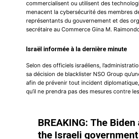
commercialisent ou utilisent des technologi
menacent la cybersécurité des membres de l
représentants du gouvernement et des organi
secrétaire au Commerce Gina M. Raimondo
le1.
l'intellig
l'inform
Israël informée à la dernière minute
Selon des officiels israéliens, l’administra
sa décision de blacklister NSO Group qu’u
afin de prévenir tout incident diplomatique
qu’il ne prendra pas des mesures contre les 
BREAKING: The Biden a
the Israeli government
S'ABONNER MA