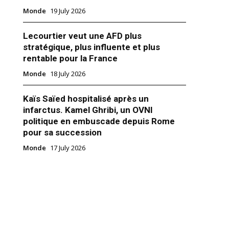
Monde
19 July 2026
Lecourtier veut une AFD plus
stratégique, plus influente et plus
rentable pour la France
 arabes unis espionnent le
r allié saoudien via une société
Monde
18 July 2026
ment des Émirats arabes unis
Kaïs Saïed hospitalisé après un
sé pendant plus d'un an une
infarctus. Kamel Ghribi, un OVNI
 téléphonique israélienne pour
politique en embuscade depuis Rome
s dissidents émiratis ainsi que
sponsables du Qatar et de
pour sa succession
udite, à leur tête le Cheikh
r 2018
Monde
17 July 2026
amad al-Thani et le prince
m Accords"
bdellah Ben Abdelaziz,