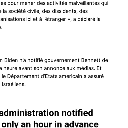
es pour mener des activités malveillantes qui
a société civile, des dissidents, des
sations ici et à l’étranger », a déclaré la
.
ma
ence de
ation
Insight Publicatio
tion Biden n’a notifié gouvernement Bennett de
ne heure avant son annonce aux médias. Et
À propos
, le Département d’Etats américain a assuré
Nous contacter
Israéliens.
Formules d’abonnement
Mon compte
dministration notified
 only an hour in advance
INTENANT