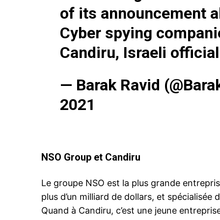
of its announcement ab
Cyber spying compani
Related
Candiru, Israeli officia
Les téléphones de 11 employés 
l’ambassade des États-Unis en
infectés par le logiciel espion P
— Barak Ravid (@Bara
4 December 2021
In "USA"
2021
NSO Group et Candiru
Le groupe NSO est la plus grande entrepris
plus d’un milliard de dollars, et spécialisé
Quand à Candiru, c’est une jeune entreprise