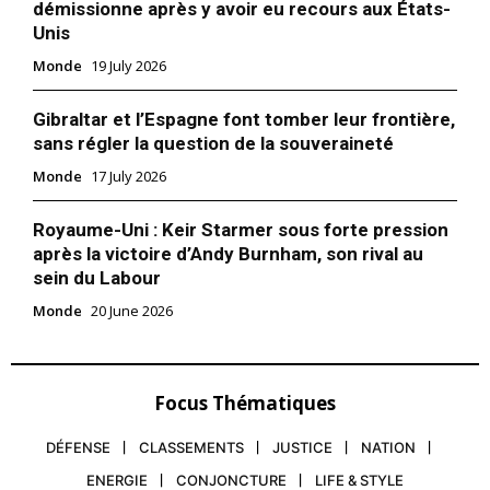
démissionne après y avoir eu recours aux États-
Unis
Monde
19 July 2026
Gibraltar et l’Espagne font tomber leur frontière,
sans régler la question de la souveraineté
Monde
17 July 2026
Royaume-Uni : Keir Starmer sous forte pression
après la victoire d’Andy Burnham, son rival au
S'ABONNER MAINTENANT
sein du Labour
Monde
20 June 2026
Insight Publications
Focus Thématiques
À propos
DÉFENSE
CLASSEMENTS
JUSTICE
NATION
Nous contacter
ENERGIE
CONJONCTURE
LIFE & STYLE