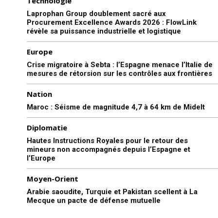
Technologie
Laprophan Group doublement sacré aux
Procurement Excellence Awards 2026 : FlowLink
Sissi, le dictateur préféré de
révèle sa puissance industrielle et logistique
Donald Trump
14 September 2019
In "USA"
Europe
Crise migratoire à Sebta : l’Espagne menace l’Italie de
mesures de rétorsion sur les contrôles aux frontières
Nation
Maroc : Séisme de magnitude 4,7 à 64 km de Midelt
Diplomatie
Hautes Instructions Royales pour le retour des
mineurs non accompagnés depuis l’Espagne et
l’Europe
Moyen-Orient
Arabie saoudite, Turquie et Pakistan scellent à La
Mecque un pacte de défense mutuelle