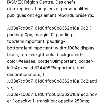
l’ASMEX Région Centre. Des chefs
d’entreprises, banquiers et personnalités
publiques ont également répondu présents.
.u33e7cd0d7161d04fcb0b8362b18a19c2 {
padding:0px; margin: 0; padding-
top:1em!important; padding-
bottom:1em!important; width:100%; display:
block; font-weight:bold; background-
color:#eaeaea; border:0!important; border-
left:4px solid #34495E!important; text-
decoration:none; }
.u33e7cd0d7161d04fcb0b8362b18a19c2:acti
ve,
.u33e7cd0d7161d04fcb0b8362b18a19c2:hov
er { opacity: 1; transition: opacity 250ms;