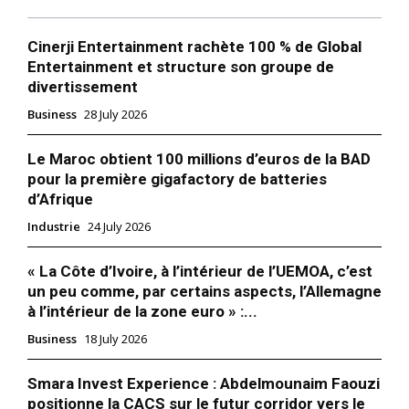
Sahara marocain : le Canada
Cinerji Entertainment rachète 100 % de Global
sort de l’ambiguïté et
Entertainment et structure son groupe de
reconnaît le plan d’autonomie
divertissement
28 April 2026
In "Sahara Marocain"
Business
28 July 2026
Le Maroc obtient 100 millions d’euros de la BAD
pour la première gigafactory de batteries
d’Afrique
Industrie
24 July 2026
« La Côte d’Ivoire, à l’intérieur de l’UEMOA, c’est
un peu comme, par certains aspects, l’Allemagne
à l’intérieur de la zone euro » :...
Business
18 July 2026
Smara Invest Experience : Abdelmounaim Faouzi
positionne la CACS sur le futur corridor vers le