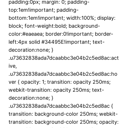
padding:0px; margin: 0; padding-
top:1em!important; padding-
bottom:1em!important; width:100%; display:
block; font-weight:bold; background-
color:#eaeaea; border:0!important; border-
left:4px solid #34495E!important; text-
decoration:none; }
.u73632838ada7dcaabbc3e04b2c5ed8ac:act
ive,
.u73632838ada7dcaabbc3e04b2c5ed8ac:ho
ver { opacity: 1; transition: opacity 250ms;
webkit-transition: opacity 250ms; text-
decoration:none; }
.u73632838ada7dcaabbc3e04b2c5ed8ac {
transition: background-color 250ms; webkit-
transition: background-color 250ms; opacity: