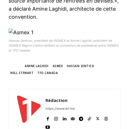
source importante de rentrées en devises.
»,
a déclaré Amine Laghidi, architecte de cette
convention.
Hassan Sentissi, président de l’ASMEX et Amine Laghidi, président de
l’ASMEX Région Centre ratifient la convention de partenariat entre l’ASMEX
et TFO canada
TAGS
AMINE LAGHIDI
ASMEX
HASSAN SENTISSI
NELL STEWART
TFO CANADA
Rédaction
https://www.le1.ma