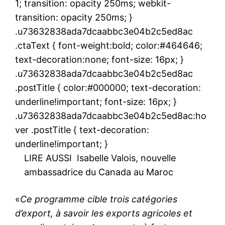
1; transition: opacity 250ms; webkit-
transition: opacity 250ms; }
.u73632838ada7dcaabbc3e04b2c5ed8ac
.ctaText { font-weight:bold; color:#464646;
text-decoration:none; font-size: 16px; }
.u73632838ada7dcaabbc3e04b2c5ed8ac
.postTitle { color:#000000; text-decoration:
underline!important; font-size: 16px; }
.u73632838ada7dcaabbc3e04b2c5ed8ac:ho
ver .postTitle { text-decoration:
underline!important; }
LIRE AUSSI
Isabelle Valois, nouvelle
ambassadrice du Canada au Maroc
«
Ce programme cible trois catégories
d’export, à savoir les exports agricoles et