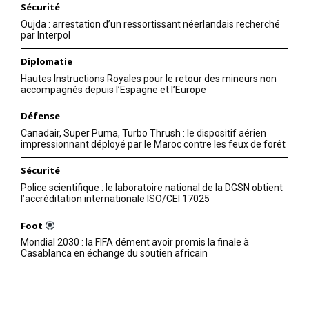
Sécurité
Oujda : arrestation d’un ressortissant néerlandais recherché
par Interpol
Diplomatie
Hautes Instructions Royales pour le retour des mineurs non
accompagnés depuis l’Espagne et l’Europe
Défense
Canadair, Super Puma, Turbo Thrush : le dispositif aérien
impressionnant déployé par le Maroc contre les feux de forêt
S'ABONNER MAINTENANT
Sécurité
Police scientifique : le laboratoire national de la DGSN obtient
l’accréditation internationale ISO/CEI 17025
Insight Publications
Foot
Mondial 2030 : la FIFA dément avoir promis la finale à
À propos
Casablanca en échange du soutien africain
Nous contacter
Formules d’abonnement