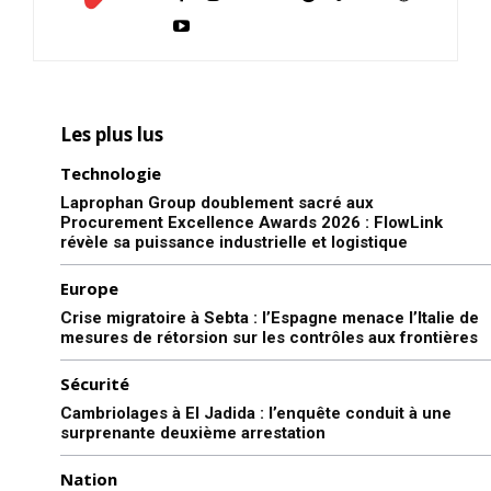
Formules d’abonnement
Mon compte
Les plus lus
Related
Technologie
Laprophan Group doublement sacré aux
Procurement Excellence Awards 2026 : FlowLink
révèle sa puissance industrielle et logistique
Insee : Pas encore de reprise
Casablanca Finance City,
Europe
de la surmortalité due au
Afrique, investisseurs : les
Crise migratoire à Sebta : l’Espagne menace l’Italie de
coronavirus
messages clés de Saïd
mesures de rétorsion sur les contrôles aux frontières
18 September 2020
Ibrahimi sur TV5 Monde
In "Europe"
17 May 2026
Sécurité
In "Business"
Cambriolages à El Jadida : l’enquête conduit à une
Famine déclarée au Soudan
surprenante deuxième arrestation
du Sud
La famine sévit dans
Nation
plusieurs régions du Soudan