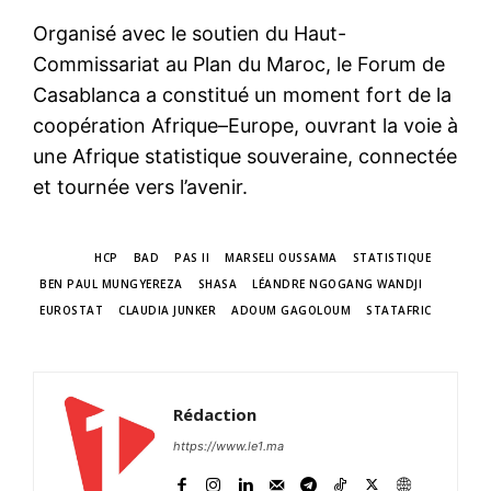
Organisé avec le soutien du Haut-
Commissariat au Plan du Maroc, le Forum de
Casablanca a constitué un moment fort de la
coopération Afrique–Europe, ouvrant la voie à
une Afrique statistique souveraine, connectée
et tournée vers l’avenir.
TAGS
HCP
BAD
PAS II
MARSELI OUSSAMA
STATISTIQUE
S'ABONNER MAINTENANT
BEN PAUL MUNGYEREZA
SHASA
LÉANDRE NGOGANG WANDJI
EUROSTAT
CLAUDIA JUNKER
ADOUM GAGOLOUM
STATAFRIC
Insight Publications
Rédaction
À propos
https://www.le1.ma
Nous contacter