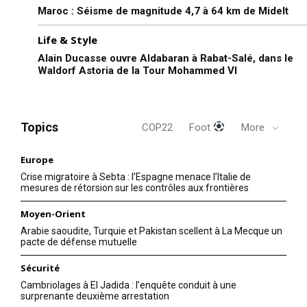
Maroc : Séisme de magnitude 4,7 à 64 km de Midelt
du Sud et la sécurité
alimentaire de la moitié de la
population pourrait être
Life & Style
menacée d’ici juillet, a
20 February 2017
Alain Ducasse ouvre Aldabaran à Rabat-Salé, dans le
déclaré lundi le président du
In "Afrique"
Waldorf Astoria de la Tour Mohammed VI
Bureau national des
statistiques. “Dans l’Etat de
Unity (nord du pays),
certains comtés sont classés
Topics
COP22
Foot
More
en famine ou risque…
Europe
Crise migratoire à Sebta : l’Espagne menace l’Italie de
mesures de rétorsion sur les contrôles aux frontières
Moyen-Orient
Arabie saoudite, Turquie et Pakistan scellent à La Mecque un
pacte de défense mutuelle
Sécurité
Cambriolages à El Jadida : l’enquête conduit à une
surprenante deuxième arrestation