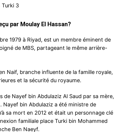
eçu par Moulay El Hassan?
bre 1979 à Riyad, est un membre éminent de
 éloigné de MBS, partageant le même arrière-
n Naif, branche influente de la famille royale,
rieures et la sécurité du royaume.
viteur des
Le Roi Salmane Ben Abdelaziz balise la
Mohammed V
r saoudien
voie de la succession à son fils le Prince
prince hérit
Mohamed
21 June 20
ls de Nayef bin Abdulaziz Al Saud par sa mère,
24 April 2017
In "Famille 
. Nayef bin Abdulaziz a été ministre de
In "Éditorial"
qu’à sa mort en 2012 et était un personnage clé
nexion familiale place Turki bin Mohammed
anche Ben Naeyf.