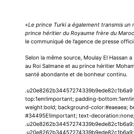
«
Le prince Turki a également transmis un m
prince héritier du Royaume frère du Mar
le communiqué de l’agence de presse offici
Selon la même source, Moulay El Hassan a t
au Roi Salmane et au prince héritier Moh
santé abondante et de bonheur continu.
.u20e8262b34457274339b9ede82c1b6a9 { p
top:1em!important; padding-bottom:1em!imp
weight:bold; background-color:#eaeaea; bo
#34495E!important; text-decoration:none;
.u20e8262b34457274339b9ede82c1b6a9:a
.u20e8262b34457274339b9ede82c1b6a9:hove