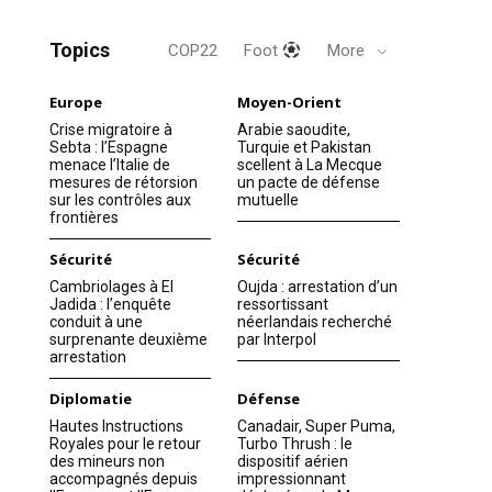
Topics
COP22
Foot
More
Europe
Moyen-Orient
Crise migratoire à
Arabie saoudite,
Sebta : l’Espagne
Turquie et Pakistan
menace l’Italie de
scellent à La Mecque
mesures de rétorsion
un pacte de défense
sur les contrôles aux
mutuelle
frontières
Sécurité
Sécurité
Cambriolages à El
Oujda : arrestation d’un
Jadida : l’enquête
ressortissant
conduit à une
néerlandais recherché
surprenante deuxième
par Interpol
arrestation
Diplomatie
Défense
Hautes Instructions
Canadair, Super Puma,
Royales pour le retour
Turbo Thrush : le
des mineurs non
dispositif aérien
accompagnés depuis
impressionnant