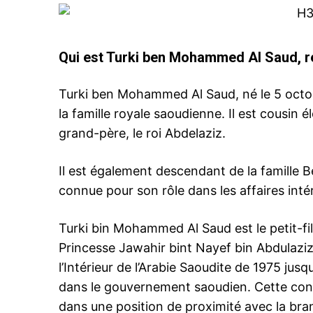
Qui est Turki ben Mohammed Al Saud, r
Related
Turki ben Mohammed Al Saud, né le 5 octo
la famille royale saoudienne. Il est cousin
grand-père, le roi Abdelaziz.
Il est également descendant de la famille Be
connue pour son rôle dans les affaires inté
Le Roi reçoit un émissaire du Ser
Lieux Saints et du Prince héritie
7 October 2025
Turki bin Mohammed Al Saud est le petit-fi
In "Famille Royale"
Princesse Jawahir bint Nayef bin Abdulaziz
l’Intérieur de l’Arabie Saoudite de 1975 jus
dans le gouvernement saoudien. Cette con
dans une position de proximité avec la br