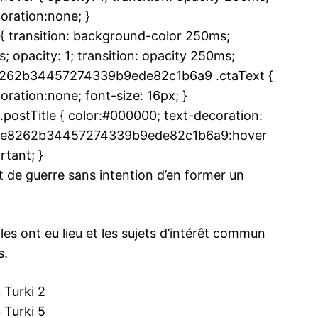
oration:none; }
ransition: background-color 250ms;
 opacity: 1; transition: opacity 250ms;
ma
0e8262b34457274339b9ede82c1b6a9 .ctaText {
ence de
ration:none; font-size: 16px; }
ation
tTitle { color:#000000; text-decoration:
 .u20e8262b34457274339b9ede82c1b6a9:hover
Insight Publicatio
rtant; }
 de guerre sans intention d’en former un
À propos
Nous contacter
Formules d’abonnement
les ont eu lieu et les sujets d’intérêt commun
Mon compte
s.
INTENANT