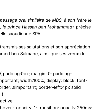
essage oral similaire de MBS, à son frère le
oc, le prince Hassan ben Mohammed
» précise
elle saoudienne SPA.
ransmis ses salutations et son appréciation
ammed ben Salmane, ainsi que ses vœux de
adding:0px; margin: 0; padding-
ortant; width:100%; display: block; font-
rder:0!important; border-left:4px solid
 }
ctive,
r { opacity: 1; transition: opacity 250ms;