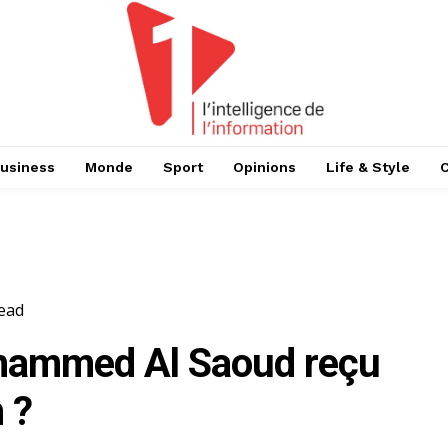
usiness
Monde
Sport
Opinions
Life & Style
ead
ohammed Al Saoud reçu
 ?