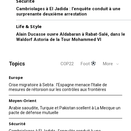
Sécurité
Cambriolages à El Jadida : l’enquête conduit à une
surprenante deuxième arrestation
Life & Style
Alain Ducasse ouvre Aldabaran à Rabat-Salé, dans le
Waldorf Astoria de la Tour Mohammed VI
Topics
COP22
Foot
More
Europe
Crise migratoire à Sebta : l’Espagne menace l’Italie de
mesures de rétorsion sur les contrôles aux frontières
le1.ma
Moyen-Orient
l'intelligence de
Arabie saoudite, Turquie et Pakistan scellent à La Mecque un
l'information
pacte de défense mutuelle
Sécurité
Cambriolages à El Jadida : l’enquête conduit à une