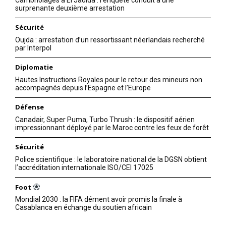
surprenante deuxième arrestation
Sécurité
Oujda : arrestation d’un ressortissant néerlandais recherché
par Interpol
Diplomatie
Hautes Instructions Royales pour le retour des mineurs non
accompagnés depuis l’Espagne et l’Europe
S'ABONNER MAINTENANT
Défense
Canadair, Super Puma, Turbo Thrush : le dispositif aérien
impressionnant déployé par le Maroc contre les feux de forêt
Sécurité
Insight Publications
Police scientifique : le laboratoire national de la DGSN obtient
l’accréditation internationale ISO/CEI 17025
À propos
Foot
Nous contacter
Mondial 2030 : la FIFA dément avoir promis la finale à
Formules d’abonnement
Casablanca en échange du soutien africain
Mon compte