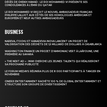
DÉCÈS DE CHEIKH HAMAD : LE ROI MOHAMMED VI PRÉSENTE SES
CONDOLÉANCES À L’ÉMIR DU QATAR
Insight Publications
LE ROI MOHAMMED VI REÇOIT LE NOUVEL AMBASSADEUR FRANÇAIS
PHILIPPE LALLIOT AUX CÔTÉS DE SES HOMOLOGUES AMÉRICAIN ET
À propos
EUROPÉEN ET NEUF AUTRES AMBASSADEURS
Nous contacter
BUSINESS
Formules d’abonnement
Mon compte
NAREVA, ITOCHU ET KANADEVIA INOVA LANCENT UN PROJET DE
VALORISATION DES DÉCHETS DE 1,5 MILLIARD DE DOLLARS À CASABLANCA
WASHINGTON FINANCE UN PROJET D’AMMONIAC VERT À LAÂYOUNE, UNE
PREMIÈRE AU SAHARA
« THE NEXT AD » : INWI CHERCHE LES JEUNES TALENTS QUI RÉALISERONT
SA PROCHAINE PUBLICITÉ
LE FORUM MEDAYS RÉUNIRA PLUS DE 8 000 PARTICIPANTS À TANGER EN
NOVEMBRE
CINERJI ENTERTAINMENT RACHÈTE 100 % DE GLOBAL ENTERTAINMENT ET
STRUCTURE SON GROUPE DE DIVERTISSEMENT