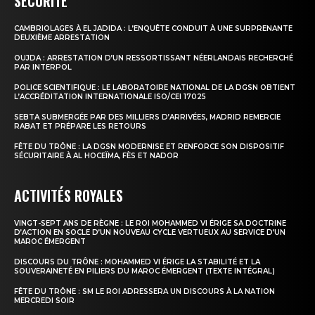
SÉCURITÉ
CAMBRIOLAGES À EL JADIDA : L’ENQUÊTE CONDUIT À UNE SURPRENANTE
le1.ma
DEUXIÈME ARRESTATION
l'intelligence de
OUJDA : ARRESTATION D’UN RESSORTISSANT NÉERLANDAIS RECHERCHÉ
PAR INTERPOL
l'information
POLICE SCIENTIFIQUE : LE LABORATOIRE NATIONAL DE LA DGSN OBTIENT
L’ACCRÉDITATION INTERNATIONALE ISO/CEI 17025
SEBTA SUBMERGÉE PAR DES MILLIERS D’ARRIVÉES, MADRID REMERCIE
RABAT ET PRÉPARE LES RETOURS
FÊTE DU TRÔNE : LA DGSN MODERNISE ET RENFORCE SON DISPOSITIF
SÉCURITAIRE À AL HOCEÏMA, FÈS ET NADOR
ACTIVITÉS ROYALES
VINGT-SEPT ANS DE RÈGNE : LE ROI MOHAMMED VI ÉRIGE SA DOCTRINE
D’ACTION EN SOCLE D’UN NOUVEAU CYCLE VERTUEUX AU SERVICE D’UN
MAROC ÉMERGENT
DISCOURS DU TRÔNE : MOHAMMED VI ÉRIGE LA STABILITÉ ET LA
S'ABONNER MAINTENANT
SOUVERAINETÉ EN PILIERS DU MAROC ÉMERGENT (TEXTE INTÉGRAL)
FÊTE DU TRÔNE : SM LE ROI ADRESSERA UN DISCOURS À LA NATION
MERCREDI SOIR