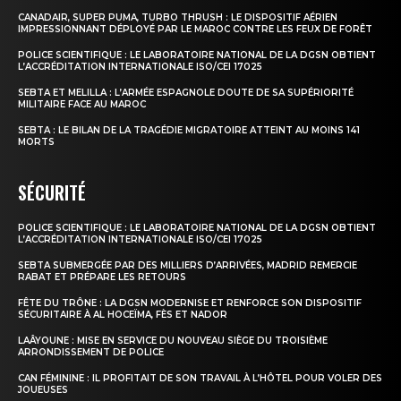
CANADAIR, SUPER PUMA, TURBO THRUSH : LE DISPOSITIF AÉRIEN
IMPRESSIONNANT DÉPLOYÉ PAR LE MAROC CONTRE LES FEUX DE FORÊT
POLICE SCIENTIFIQUE : LE LABORATOIRE NATIONAL DE LA DGSN OBTIENT
L’ACCRÉDITATION INTERNATIONALE ISO/CEI 17025
SEBTA ET MELILLA : L’ARMÉE ESPAGNOLE DOUTE DE SA SUPÉRIORITÉ
MILITAIRE FACE AU MAROC
SEBTA : LE BILAN DE LA TRAGÉDIE MIGRATOIRE ATTEINT AU MOINS 141
MORTS
SÉCURITÉ
POLICE SCIENTIFIQUE : LE LABORATOIRE NATIONAL DE LA DGSN OBTIENT
S'ABONNER MAINTENANT
L’ACCRÉDITATION INTERNATIONALE ISO/CEI 17025
SEBTA SUBMERGÉE PAR DES MILLIERS D’ARRIVÉES, MADRID REMERCIE
RABAT ET PRÉPARE LES RETOURS
FÊTE DU TRÔNE : LA DGSN MODERNISE ET RENFORCE SON DISPOSITIF
SÉCURITAIRE À AL HOCEÏMA, FÈS ET NADOR
Insight Publications
LAÂYOUNE : MISE EN SERVICE DU NOUVEAU SIÈGE DU TROISIÈME
ARRONDISSEMENT DE POLICE
À propos
CAN FÉMININE : IL PROFITAIT DE SON TRAVAIL À L’HÔTEL POUR VOLER DES
JOUEUSES
Nous contacter