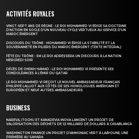
Formules d’abonnement
ACTIVITÉS ROYALES
Mon compte
VINGT-SEPT ANS DE RÈGNE : LE ROI MOHAMMED VI ÉRIGE SA DOCTRINE
D’ACTION EN SOCLE D’UN NOUVEAU CYCLE VERTUEUX AU SERVICE D’UN
MAROC ÉMERGENT
DISCOURS DU TRÔNE : MOHAMMED VI ÉRIGE LA STABILITÉ ET LA
SOUVERAINETÉ EN PILIERS DU MAROC ÉMERGENT (TEXTE INTÉGRAL)
FÊTE DU TRÔNE : SM LE ROI ADRESSERA UN DISCOURS À LA NATION
MERCREDI SOIR
DÉCÈS DE CHEIKH HAMAD : LE ROI MOHAMMED VI PRÉSENTE SES
CONDOLÉANCES À L’ÉMIR DU QATAR
LE ROI MOHAMMED VI REÇOIT LE NOUVEL AMBASSADEUR FRANÇAIS
PHILIPPE LALLIOT AUX CÔTÉS DE SES HOMOLOGUES AMÉRICAIN ET
EUROPÉEN ET NEUF AUTRES AMBASSADEURS
BUSINESS
NAREVA, ITOCHU ET KANADEVIA INOVA LANCENT UN PROJET DE
VALORISATION DES DÉCHETS DE 1,5 MILLIARD DE DOLLARS À CASABLANCA
WASHINGTON FINANCE UN PROJET D’AMMONIAC VERT À LAÂYOUNE, UNE
PREMIÈRE AU SAHARA