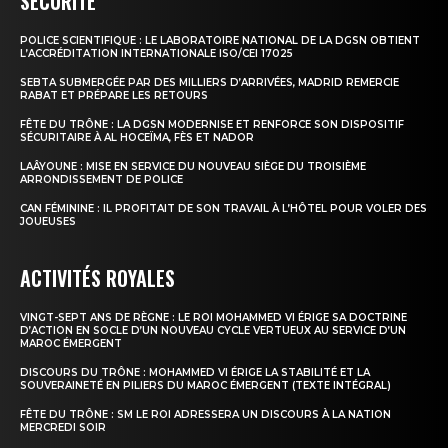
SÉCURITÉ
POLICE SCIENTIFIQUE : LE LABORATOIRE NATIONAL DE LA DGSN OBTIENT
le1.ma
L’ACCRÉDITATION INTERNATIONALE ISO/CEI 17025
l'intelligence de
SEBTA SUBMERGÉE PAR DES MILLIERS D’ARRIVÉES, MADRID REMERCIE
RABAT ET PRÉPARE LES RETOURS
l'information
FÊTE DU TRÔNE : LA DGSN MODERNISE ET RENFORCE SON DISPOSITIF
SÉCURITAIRE À AL HOCEÏMA, FÈS ET NADOR
LAÂYOUNE : MISE EN SERVICE DU NOUVEAU SIÈGE DU TROISIÈME
ARRONDISSEMENT DE POLICE
CAN FÉMININE : IL PROFITAIT DE SON TRAVAIL À L’HÔTEL POUR VOLER DES
JOUEUSES
ACTIVITÉS ROYALES
VINGT-SEPT ANS DE RÈGNE : LE ROI MOHAMMED VI ÉRIGE SA DOCTRINE
D’ACTION EN SOCLE D’UN NOUVEAU CYCLE VERTUEUX AU SERVICE D’UN
MAROC ÉMERGENT
DISCOURS DU TRÔNE : MOHAMMED VI ÉRIGE LA STABILITÉ ET LA
S'ABONNER MAINTENANT
SOUVERAINETÉ EN PILIERS DU MAROC ÉMERGENT (TEXTE INTÉGRAL)
FÊTE DU TRÔNE : SM LE ROI ADRESSERA UN DISCOURS À LA NATION
MERCREDI SOIR