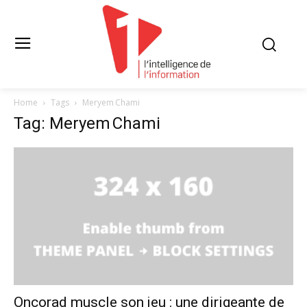
Home
Tags
Meryem Chami
Tag: Meryem Chami
Oncorad muscle son jeu : une dirigeante de