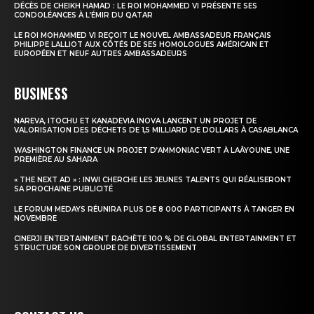
DÉCÈS DE CHEIKH HAMAD : LE ROI MOHAMMED VI PRÉSENTE SES
CONDOLÉANCES À L’ÉMIR DU QATAR
Insight Publications
LE ROI MOHAMMED VI REÇOIT LE NOUVEL AMBASSADEUR FRANÇAIS
PHILIPPE LALLIOT AUX CÔTÉS DE SES HOMOLOGUES AMÉRICAIN ET
À propos
EUROPÉEN ET NEUF AUTRES AMBASSADEURS
Nous contacter
BUSINESS
Formules d’abonnement
Mon compte
NAREVA, ITOCHU ET KANADEVIA INOVA LANCENT UN PROJET DE
VALORISATION DES DÉCHETS DE 1,5 MILLIARD DE DOLLARS À CASABLANCA
WASHINGTON FINANCE UN PROJET D’AMMONIAC VERT À LAÂYOUNE, UNE
PREMIÈRE AU SAHARA
« THE NEXT AD » : INWI CHERCHE LES JEUNES TALENTS QUI RÉALISERONT
SA PROCHAINE PUBLICITÉ
LE FORUM MEDAYS RÉUNIRA PLUS DE 8 000 PARTICIPANTS À TANGER EN
NOVEMBRE
CINERJI ENTERTAINMENT RACHÈTE 100 % DE GLOBAL ENTERTAINMENT ET
STRUCTURE SON GROUPE DE DIVERTISSEMENT