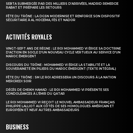
SEBTA SUBMERGÉE PAR DES MILLIERS D’ARRIVÉES, MADRID REMERCIE
RABAT ET PRÉPARE LES RETOURS
FÊTE DU TRÔNE : LA DGSN MODERNISE ET RENFORCE SON DISPOSITIF
SÉCURITAIRE À AL HOCEÏMA, FÈS ET NADOR
S'ABONNER MAINTENANT
ACTIVITÉS ROYALES
VINGT-SEPT ANS DE RÈGNE : LE ROI MOHAMMED VI ÉRIGE SA DOCTRINE
Insight Publications
D’ACTION EN SOCLE D’UN NOUVEAU CYCLE VERTUEUX AU SERVICE D’UN
MAROC ÉMERGENT
DISCOURS DU TRÔNE : MOHAMMED VI ÉRIGE LA STABILITÉ ET LA
À propos
SOUVERAINETÉ EN PILIERS DU MAROC ÉMERGENT (TEXTE INTÉGRAL)
Nous contacter
FÊTE DU TRÔNE : SM LE ROI ADRESSERA UN DISCOURS À LA NATION
MERCREDI SOIR
Formules d’abonnement
DÉCÈS DE CHEIKH HAMAD : LE ROI MOHAMMED VI PRÉSENTE SES
Mon compte
CONDOLÉANCES À L’ÉMIR DU QATAR
LE ROI MOHAMMED VI REÇOIT LE NOUVEL AMBASSADEUR FRANÇAIS
PHILIPPE LALLIOT AUX CÔTÉS DE SES HOMOLOGUES AMÉRICAIN ET
EUROPÉEN ET NEUF AUTRES AMBASSADEURS
BUSINESS